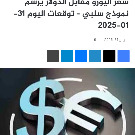
سعر اليورو مقابل الدولار يرسم
نموذج سلبي – توقعات اليوم 31-
01-2025
يناير 31, 2025
0
فيسبوك
‫X
لينكدإن
ماسنجر
تيلقرام
طباعة