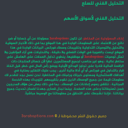
التحليل الفني للسلع
التحليل الفني لأسواق الأسهم
إخلاء المسؤولية عن المخاطر:
لن تكون
3araboptions
مسؤولة عن أي خسارة أو ضرر
ناتج عن الاعتماد على المعلومات الواردة في هذا الموقع بما في ذلك الأخبار السوقية
والتحليل والتوصيات التداولية وتقييمات وسطاء فوركس. البيانات الواردة في هذا
الموقع ليست بالضرورة في الوقت الفعلي ولا دقيقة ، والتحليلات هي آراء المؤلفين ولا
تمثل توصيات
3araboptions
أو موظفيها. ينطوي تداول العملات على الهامش على
مخاطر عالية ، وهو غير مناسب لجميع المستثمرين. نظرًا لأن خسائر المنتجات ذات
الرافعة المالية قادرة على تجاوز الودائع الأولية ووضع رأس المال في خطر. قبل اتخاذ
قرار بالتداول في فوركس أو أي أداة مالية أخرى ، يجب عليك التفكير بعناية في
أهدافك الاستثمارية ومستوى خبرتك ورغبتك في المخاطرة. نحن نعمل بجد لنقدم لك
معلومات قيمة عن جميع الوسطاء الذين نقوم بتقييمهم. لتزويدك بهذه الخدمة
المجانية ، نتلقى رسوم إعلانات من الوسطاء ، بما في ذلك بعض من هؤلاء المدرجين
ضمن تصنيفاتنا وعلى هذه الصفحة. بينما نبذل قصارى جهدنا لضمان تحديث جميع
بياناتنا ، فإننا نشجعك على التحقق من معلوماتنا مع الوسيط مباشرةً.
جميع حقوق النشر محفوظة لـ ©
3araboptions.com