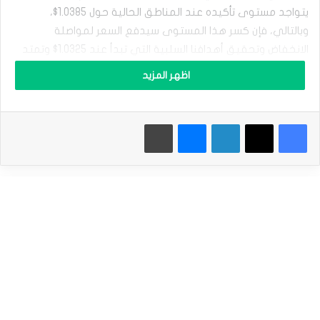
ي
و
يتواجد مستوى تأكيده عند المناطق الحالية حول 1.0385$،
ر
وبالتالي، فإن كسر هذا المستوى سيدفع السعر لمواصلة
و
الانخفاض وتحقيق أهدافنا السلبية التي تبدأ عند 1.0325$ وتمتد
م
ق
إلى 1.0220$ بعد كسر المستوى السابق.
اظهر المزيد
ا
ب
من هنا، فإننا مستمرون بترجيح الاتجاه الهابط للفترة القادمة، مع
ل
ا
الأخذ بعين الاعتبار أن اختراق 1.0455$ سيوقف الانخفاض المتوقع
فيسبوك
‫X
لينكدإن
ماسنجر
طباعة
ل
ويقود السعر لإجراء تصحيح صاعد على المدى اللحظي والقصير.
د
و
ل
نطاق التداول المتوقع لهذا اليوم ما بين الدعم 1.0300$ والمقاومة
ا
1.0455$
ر
ي
م
توقعات السعر لهذا اليوم: منخفض
د
د
سعر اليورو مقابل الدولار يرسم نموذج سلبي – توقعات
م
اليوم 31-01-2025
ن
م
المصدر : اضغط هنا
ك