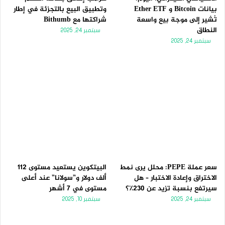
بيانات Bitcoin و Ether ETF
وتطبيق البيع بالتجزئة في إطار
تُشير إلى موجة بيع واسعة
شراكتها مع Bithumb
النطاق
سبتمبر 24, 2025
سبتمبر 24, 2025
سعر عملة PEPE: محلل يرى نمط
البيتكوين يستعيد مستوى 112
الاختراق وإعادة الاختبار – هل
ألف دولار و”سولانا” عند أعلى
سيرتفع بنسبة تزيد عن 230٪؟
مستوى في 7 أشهر
سبتمبر 24, 2025
سبتمبر 10, 2025