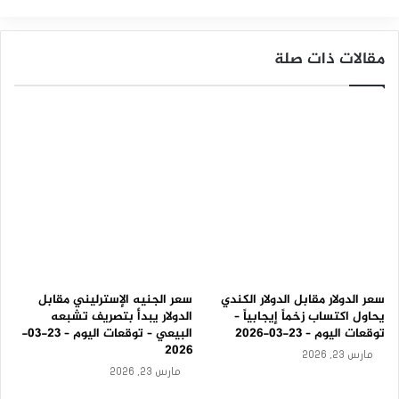
ا
س
اليورو / الدولار الأمريكي
ب
مقالات ذات صلة
ه
–
ت
و
ق
ع
ا
ت
ا
ل
ي
و
م
–
0
سعر الدولار مقابل الدولار الكندي
سعر الجنيه الإسترليني مقابل
9
يحاول اكتساب زخماً إيجابياً –
الدولار يبدأ بتصريف تشبعه
-
توقعات اليوم – 23-03-2026
البيعي – توقعات اليوم – 23-03-
0
2026
مارس 23, 2026
9
مارس 23, 2026
-
2