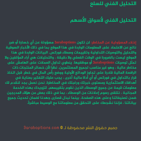
التحليل الفني للسلع
التحليل الفني لأسواق الأسهم
إخلاء المسؤولية عن المخاطر:
لن تكون
3araboptions
مسؤولة عن أي خسارة أو ضرر
ناتج عن الاعتماد على المعلومات الواردة في هذا الموقع بما في ذلك الأخبار السوقية
والتحليل والتوصيات التداولية وتقييمات وسطاء فوركس. البيانات الواردة في هذا
الموقع ليست بالضرورة في الوقت الفعلي ولا دقيقة ، والتحليلات هي آراء المؤلفين ولا
تمثل توصيات
3araboptions
أو موظفيها. ينطوي تداول العملات على الهامش على
مخاطر عالية ، وهو غير مناسب لجميع المستثمرين. نظرًا لأن خسائر المنتجات ذات
الرافعة المالية قادرة على تجاوز الودائع الأولية ووضع رأس المال في خطر. قبل اتخاذ
قرار بالتداول في فوركس أو أي أداة مالية أخرى ، يجب عليك التفكير بعناية في
أهدافك الاستثمارية ومستوى خبرتك ورغبتك في المخاطرة. نحن نعمل بجد لنقدم لك
معلومات قيمة عن جميع الوسطاء الذين نقوم بتقييمهم. لتزويدك بهذه الخدمة
المجانية ، نتلقى رسوم إعلانات من الوسطاء ، بما في ذلك بعض من هؤلاء المدرجين
ضمن تصنيفاتنا وعلى هذه الصفحة. بينما نبذل قصارى جهدنا لضمان تحديث جميع
بياناتنا ، فإننا نشجعك على التحقق من معلوماتنا مع الوسيط مباشرةً.
جميع حقوق النشر محفوظة لـ ©
3araboptions.com