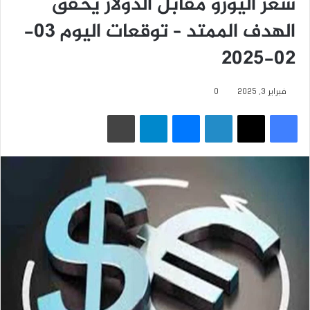
سعر اليورو مقابل الدولار يحقق
الهدف الممتد – توقعات اليوم 03-
02-2025
فبراير 3, 2025
0
فيسبوك
‫X
لينكدإن
ماسنجر
تيلقرام
طباعة