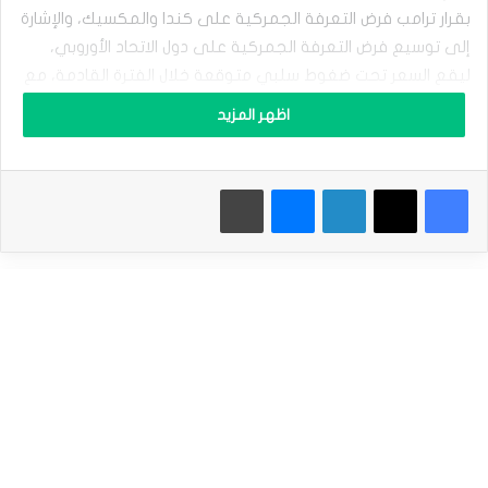
ي
و
بقرار ترامب فرض التعرفة الجمركية على كندا والمكسيك، والإشارة
ر
إلى توسيع فرض التعرفة الجمركية على دول الاتحاد الأوروبي،
و
ليقع السعر تحت ضغوط سلبي متوقعة خلال الفترة القادمة، مع
م
ق
الإشارة إلى أن كسر المناطق الحالية سيدفع السعر لزيارة حاجز
اظهر المزيد
ا
1.0100$ كمحطة رئيسية تالية.
ب
ل
ا
وبالتالي، نحن نتوقّع أن نشهد مزيد من الانخفاض خلال الجلسات
فيسبوك
‫X
لينكدإن
ماسنجر
طباعة
ل
القادمة، مع الانتباه إلى أن الفشل بكسر 1.0220$ سيقود السعر
د
و
لبدء محاولات تعافي والتوجه لاختبار مستوى 1.0325$ مبدئياً.
ل
ا
نطاق التداول المتوقع لهذا اليوم ما بين الدعم 1.0140$ والمقاومة
ر
ي
1.0300$
م
د
توقعات السعر لهذا اليوم: منخفض
د
م
ن
سعر اليورو مقابل الدولار يحقق الهدف الممتد – توقعات
م
اليوم 03-02-2025
ك