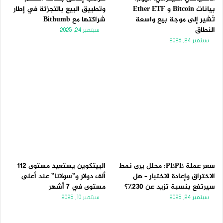
بيانات Bitcoin و Ether ETF
وتطبيق البيع بالتجزئة في إطار
تُشير إلى موجة بيع واسعة
شراكتها مع Bithumb
النطاق
سبتمبر 24, 2025
سبتمبر 24, 2025
سعر عملة PEPE: محلل يرى نمط
البيتكوين يستعيد مستوى 112
الاختراق وإعادة الاختبار – هل
ألف دولار و”سولانا” عند أعلى
سيرتفع بنسبة تزيد عن 230٪؟
مستوى في 7 أشهر
سبتمبر 24, 2025
سبتمبر 10, 2025