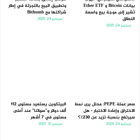
بيانات Bitcoin و Ether ETF
وتطبيق البيع بالتجزئة في إطار
تُشير إلى موجة بيع واسعة
شراكتها مع Bithumb
النطاق
سبتمبر 24, 2025
سبتمبر 24, 2025
سعر عملة PEPE: محلل يرى نمط
البيتكوين يستعيد مستوى 112
الاختراق وإعادة الاختبار – هل
ألف دولار و”سولانا” عند أعلى
سيرتفع بنسبة تزيد عن 230٪؟
مستوى في 7 أشهر
سبتمبر 24, 2025
سبتمبر 10, 2025