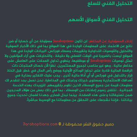
التحليل الفني للسلع
التحليل الفني لأسواق الأسهم
إخلاء المسؤولية عن المخاطر:
لن تكون
3araboptions
مسؤولة عن أي خسارة أو ضرر
ناتج عن الاعتماد على المعلومات الواردة في هذا الموقع بما في ذلك الأخبار السوقية
والتحليل والتوصيات التداولية وتقييمات وسطاء فوركس. البيانات الواردة في هذا
الموقع ليست بالضرورة في الوقت الفعلي ولا دقيقة ، والتحليلات هي آراء المؤلفين ولا
تمثل توصيات
3araboptions
أو موظفيها. ينطوي تداول العملات على الهامش على
مخاطر عالية ، وهو غير مناسب لجميع المستثمرين. نظرًا لأن خسائر المنتجات ذات
الرافعة المالية قادرة على تجاوز الودائع الأولية ووضع رأس المال في خطر. قبل اتخاذ
قرار بالتداول في فوركس أو أي أداة مالية أخرى ، يجب عليك التفكير بعناية في
أهدافك الاستثمارية ومستوى خبرتك ورغبتك في المخاطرة. نحن نعمل بجد لنقدم لك
معلومات قيمة عن جميع الوسطاء الذين نقوم بتقييمهم. لتزويدك بهذه الخدمة
المجانية ، نتلقى رسوم إعلانات من الوسطاء ، بما في ذلك بعض من هؤلاء المدرجين
ضمن تصنيفاتنا وعلى هذه الصفحة. بينما نبذل قصارى جهدنا لضمان تحديث جميع
بياناتنا ، فإننا نشجعك على التحقق من معلوماتنا مع الوسيط مباشرةً.
جميع حقوق النشر محفوظة لـ ©
3araboptions.com