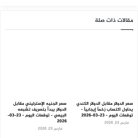
– توقعات اليوم 06-12-2024
ا
س
المصدر : اضغط هنا
ب
مقالات ذات صلة
ه
–
ت
اليورو / الدولار الأمريكي
و
ق
ع
ا
ت
ا
ل
ي
و
م
–
0
سعر الدولار مقابل الدولار الكندي
سعر الجنيه الإسترليني مقابل
9
يحاول اكتساب زخماً إيجابياً –
الدولار يبدأ بتصريف تشبعه
-
توقعات اليوم – 23-03-2026
البيعي – توقعات اليوم – 23-03-
0
2026
مارس 23, 2026
9
مارس 23, 2026
-
2