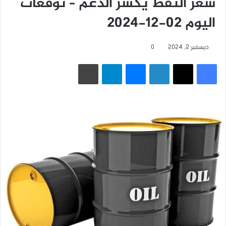
سعر النفط يكسر الدعم – توقعات
اليوم 02-12-2024
ديسمبر 2, 2024
0
فيسبوك
‫X
لينكدإن
ماسنجر
تيلقرام
طباعة