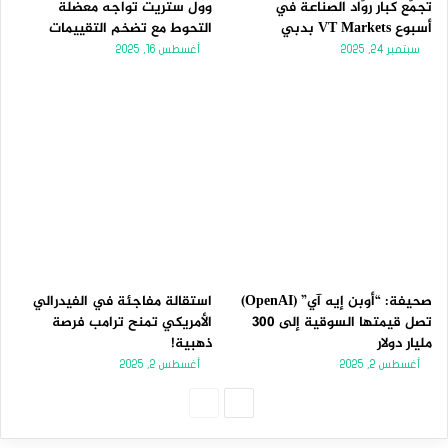
تجمّع كبار روّاد الصناعة في
وول ستريت تواجه معضلة
أسبوع VT Markets بدبي
التحوط مع تضخم التقييمات
سبتمبر 24, 2025
أغسطس 16, 2025
صحيفة: “أوبن إيه آي” (OpenAI)
استقالة مفاجئة في الفيدرالي
تصل قيمتها السوقية إلى 300
الأمريكي تمنح ترامب فرصة
مليار دولار
ذهبية!
أغسطس 2, 2025
أغسطس 2, 2025
الصفحة
الصفحة
التالية
السابقة