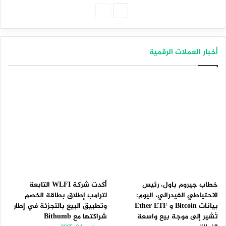
الصفحة
الصفحة
التالية
السابقة
أخبار العملات الرقمية
خطاب جيروم باول، رئيس
أكدت شركة WLFI التابعة
الاحتياطي الفيدرالي، اليوم:
لترامب إطلاق بطاقة الخصم
بيانات Bitcoin و Ether ETF
وتطبيق البيع بالتجزئة في إطار
تُشير إلى موجة بيع واسعة
شراكتها مع Bithumb