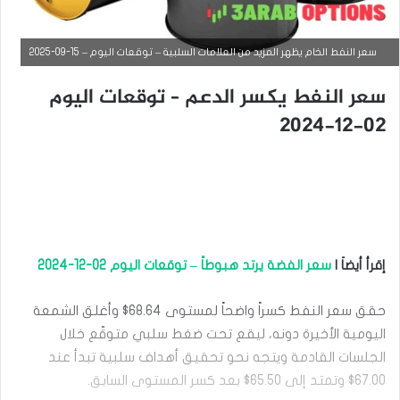
سعر النفط الخام يظهر المزيد من العلامات السلبية – توقعات اليوم – 15-09-2025
سعر النفط يكسر الدعم – توقعات اليوم
02-12-2024
إقرأ أيضاَ |
سعر الفضة يرتد هبوطاً – توقعات اليوم 02-12-2024
التحليل الفني للسلع
حقق سعر النفط كسراً واضحاً لمستوى 68.64$ وأغلق الشمعة
سبتمبر
9,
اليومية الأخيرة دونه، ليقع تحت ضغط سلبي متوقّع خلال
2025
الجلسات القادمة ويتجه نحو تحقيق أهداف سلبية تبدأ عند
س
67.00$ وتمتد إلى 65.50$ بعد كسر المستوى السابق.
ع