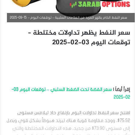
سعر النفط الخام يظهر المزيد من العلامات السلبية – توقعات اليوم – 15-09-2025
سعر النفط يظهر تداولات مختلطة –
توقعات اليوم 03-02-2025
إقرأ أيضاَ |
سعر الفضة تحت الضغط السلبي – توقعات اليوم 03-
التحليل الفني للسلع
02-2025
سبتمبر
9,
افتتح سعر النفط تداولات اليوم بارتفاع حاد ليلامس مستوى
2025
75.52$، ووجد مقاومة قوية هناك ليرتد هبوطاً بشكل قوي ويصل
س
إلى مستوى 73.90$ من جديد، هذه التداولات المختلطة والتي
ع