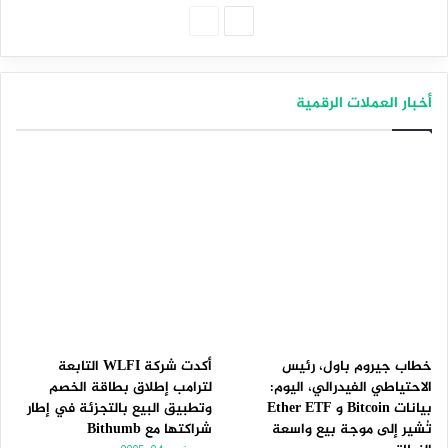
الصفحة
الصفحة
التالية
السابقة
أخبار العملات الرقمية
خطاب جيروم باول، رئيس
أكدت شركة WLFI التابعة
الاحتياطي الفيدرالي، اليوم:
لترامب إطلاق بطاقة الخصم
بيانات Bitcoin و Ether ETF
وتطبيق البيع بالتجزئة في إطار
تُشير إلى موجة بيع واسعة
شراكتها مع Bithumb