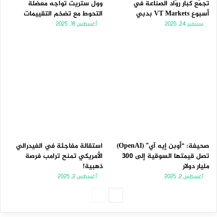
تجمّع كبار روّاد الصناعة في
وول ستريت تواجه معضلة
أسبوع VT Markets بدبي
التحوط مع تضخم التقييمات
سبتمبر 24, 2025
أغسطس 16, 2025
صحيفة: “أوبن إيه آي” (OpenAI)
استقالة مفاجئة في الفيدرالي
تصل قيمتها السوقية إلى 300
الأمريكي تمنح ترامب فرصة
مليار دولار
ذهبية!
أغسطس 2, 2025
أغسطس 2, 2025
الصفحة
الصفحة
التالية
السابقة