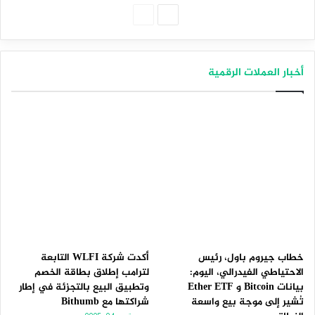
الصفحة
الصفحة
التالية
السابقة
أخبار العملات الرقمية
خطاب جيروم باول، رئيس
أكدت شركة WLFI التابعة
الاحتياطي الفيدرالي، اليوم:
لترامب إطلاق بطاقة الخصم
بيانات Bitcoin و Ether ETF
وتطبيق البيع بالتجزئة في إطار
تُشير إلى موجة بيع واسعة
شراكتها مع Bithumb