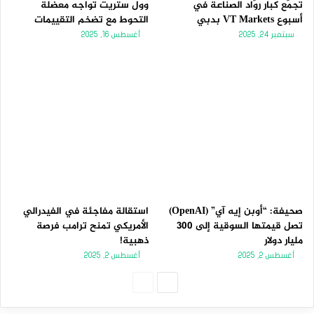
تجمّع كبار روّاد الصناعة في
وول ستريت تواجه معضلة
أسبوع VT Markets بدبي
التحوط مع تضخم التقييمات
سبتمبر 24, 2025
أغسطس 16, 2025
صحيفة: “أوبن إيه آي” (OpenAI)
استقالة مفاجئة في الفيدرالي
تصل قيمتها السوقية إلى 300
الأمريكي تمنح ترامب فرصة
مليار دولار
ذهبية!
أغسطس 2, 2025
أغسطس 2, 2025
الصفحة
الصفحة
التالية
السابقة