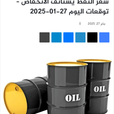
سعر النفط يستأنف الانخفاض –
توقعات اليوم 27-01-2025
يناير 27, 2025
0
فيسبوك
‫X
لينكدإن
ماسنجر
تيلقرام
طباعة