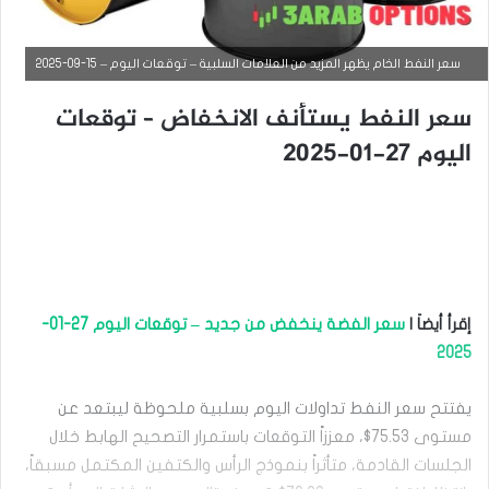
سعر النفط الخام يظهر المزيد من العلامات السلبية – توقعات اليوم – 15-09-2025
سعر النفط يستأنف الانخفاض – توقعات
اليوم 27-01-2025
إقرأ أيضاَ |
سعر الفضة ينخفض من جديد – توقعات اليوم 27-01-
التحليل الفني للسلع
2025
سبتمبر
9,
يفتتح سعر النفط تداولات اليوم بسلبية ملحوظة ليبتعد عن
2025
مستوى 75.53$، معززاً التوقعات باستمرار التصحيح الهابط خلال
س
الجلسات القادمة، متأثراً بنموذج الرأس والكتفين المكتمل مسبقاً،
ع