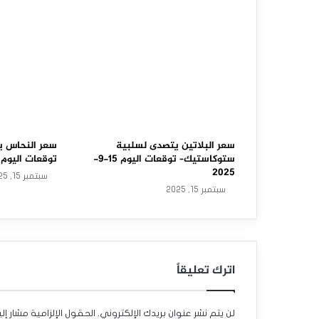
خ
ا
م
ي
ر
ت
سعر البلاتين يتصدى لسلبية
سعر النحاس ي
ستوكاستيك– توقعات اليوم 15-9-
توقعات اليوم 15-9-2025
ف
2025
سبتمبر 15, 2025
سبتمبر 15, 2025
ع
ب
ح
اترك تعليقاً
ذ
ر
لن يتم نشر عنوان بريدك الإلكتروني.
الحقول الإلزامية مشار إلي