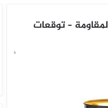
مقاومة – توقعات
0