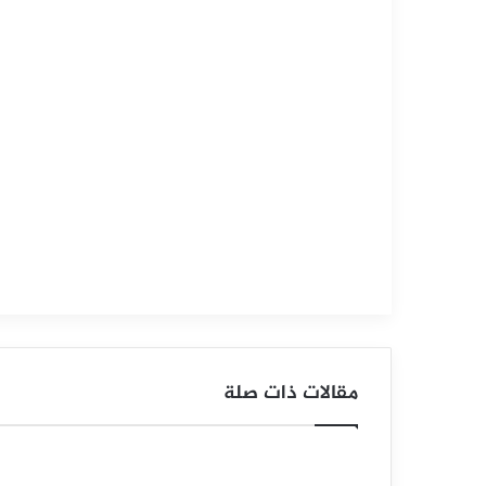
التحليل الفني للسلع
سبتمبر
9,
2025
س
ع
ر
ا
ل
ن
ف
مقالات ذات صلة
ط
ا
ل