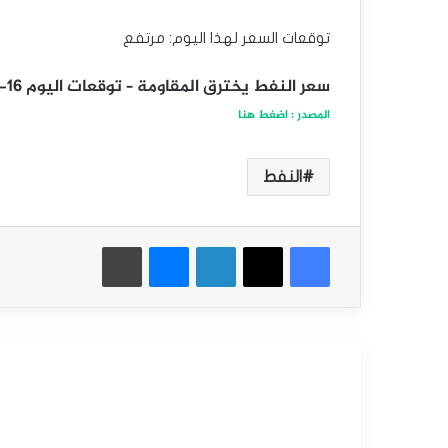
توقعات السعر لهذا اليوم: مرتفع
سعر النفط يخترق المقاومة – توقعات اليوم 16-12-2024
المصدر : اضغط هنا
النفط
فيسبوك
‫X
لينكدإن
ماسنجر
طباعة
أقرأ التالي