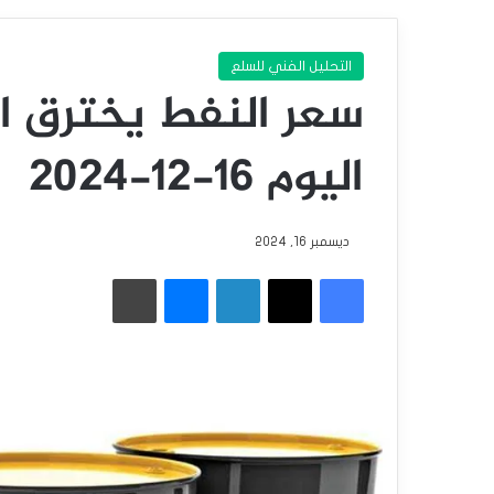
التحليل الفني للسلع
سعر النفط يخترق ال
اليوم 16-12-2024
ديسمبر 16, 2024
فيسبوك
‫X
لينكدإن
ماسنجر
طباعة