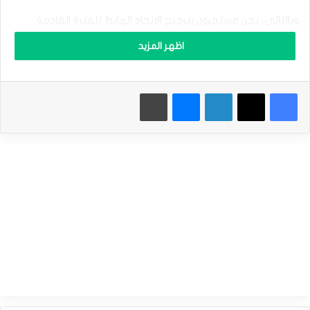
ر
ا
وبالتالي، نحن مستمرون بترجيح الاتجاه الهابط للفترة القادمة
ل
بشرط الثبات دون 68.64$، حيث يمثّل اختراقه مفتاح أول للتحوّل إلى
ن
اظهر المزيد
ف
الارتفاع وبناء موجة صاعدة تستهدف مناطق 70.58$ مبدئياً.
ط
ا
نطاق التداول المتوقع لهذا اليوم ما بين الدعم 65.60$ والمقاومة
فيسبوك
‫X
لينكدإن
ماسنجر
طباعة
ل
خ
68.60$
ا
م
توقعات السعر لهذا اليوم: منخفض
ي
ر
ت
سعر النفط يحقق الهدف الأول – توقعات اليوم 18-11-2024
ف
المصدر : اضغط هنا
ع
ب
ح
ذ
النفط
ر
–
ت
و
ق