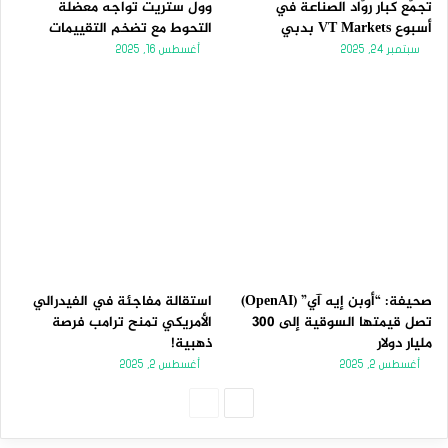
تجمّع كبار روّاد الصناعة في
وول ستريت تواجه معضلة
أسبوع VT Markets بدبي
التحوط مع تضخم التقييمات
سبتمبر 24, 2025
أغسطس 16, 2025
صحيفة: “أوبن إيه آي” (OpenAI)
استقالة مفاجئة في الفيدرالي
تصل قيمتها السوقية إلى 300
الأمريكي تمنح ترامب فرصة
مليار دولار
ذهبية!
أغسطس 2, 2025
أغسطس 2, 2025
الصفحة
الصفحة
التالية
السابقة