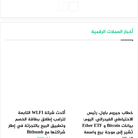
الصفحة
الصفحة
التالية
السابقة
أخبار العملات الرقمية
خطاب جيروم باول، رئيس
أكدت شركة WLFI التابعة
الاحتياطي الفيدرالي، اليوم:
لترامب إطلاق بطاقة الخصم
بيانات Bitcoin و Ether ETF
وتطبيق البيع بالتجزئة في إطار
تُشير إلى موجة بيع واسعة
شراكتها مع Bithumb