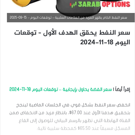
سعر النفط الخام يظهر المزيد من العلامات السلبية – توقعات اليوم – 15-09-2025
سعر النفط يحقق الهدف الأول – توقعات
اليوم 18-11-2024
إقرأ أيضاَ |
سعر الفضة يحاول بإيجابية – توقعات اليوم 18-11-2024
التحليل الفني للسلع
انخفض سعر النفط بشكل قوي في الجلسات الماضية لينجح
سبتمبر
9,
بتحقيق هدفنا الأول عند 67.00$، بانتظار مزيد من الانخفاض ضمن
2025
القناة الهابطة التي تظهر بالرسم البياني للوصول إلى القاع
س
المسجّل مسبقاً عند 65.50$ كمحطة سلبية تالية.
ع