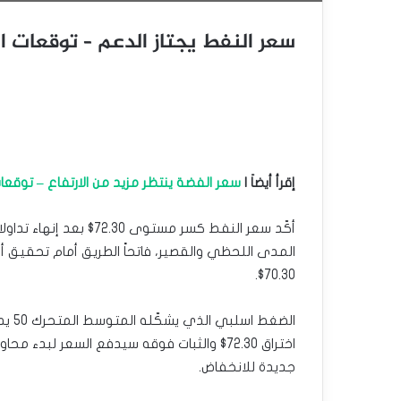
سعر النفط يجتاز الدعم – توقعات اليوم 06-2
إقرأ أيضاَ |
سعر الفضة ينتظر مزيد من الارتفاع – توقعات اليوم 6
أكّد سعر النفط كسر مستو
70.30$.
الضغ
جديدة للانخفاض.