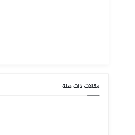
2025
س
ع
ر
ا
ل
ن
ف
مقالات ذات صلة
ط
ا
ل
خ
ا