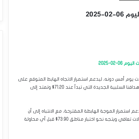
0-2025
0-02-2025
ى 72.30$ بعد إنهاء تداولات يوم أمس دونه، ليدعم استمرار الاتجاه الهابط المتوقع على
المدى اللحظي والقصير، فاتحاً الطريق أمام تحقيق أهدافنا السلبية الجديدة التي تبدأ عند 71.20$ وتمتد إلى
ط اسلبي الذي يشكّله المتوسط المتحرك 50 يدعم استمرار الموجة الهابطة المقترحة، مع الانتباه إلى أن
اختراق 72.30$ والثبات فوقه سيدفع السعر لبدء محاولات تعافي ويتجه نحو اختبار مناطق 73.90$ قبل أي محاولة