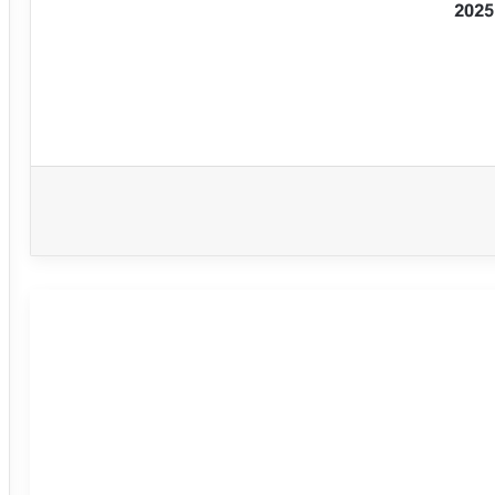
سعر النفط الخام يرتفع بحذر – توقعات
اليوم – 09-09-2025
النفط يرتفع بعد محدودية زيادة إنتاج
أوبك+ المتفق عليها
سعر النفط الخام يرتفع بتأثير دعم محوري –
توقعات اليوم – 08-09-2025