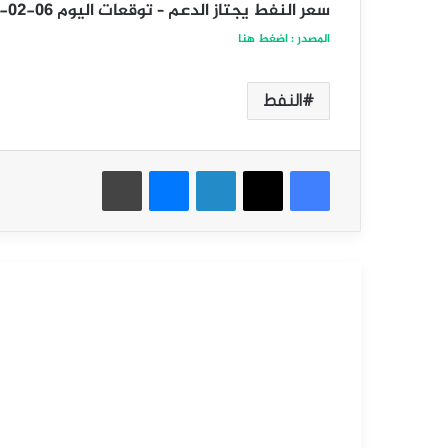
سعر النفط يجتاز الدعم – توقعات اليوم 06-02-2025
المصدر : اضغط هنا
النفط
فيسبوك
‫X
لينكدإن
ماسنجر
طباعة
أقرأ التالي
التحليل الفني للسلع
سبتمبر
9,