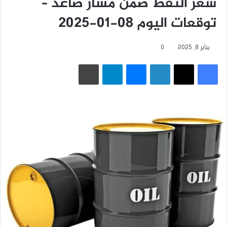
سعر النفط ضمن مسار صاعد –
توقعات اليوم 08-01-2025
يناير 8, 2025
0
فيسبوك
‫X
لينكدإن
ماسنجر
تيلقرام
طباعة