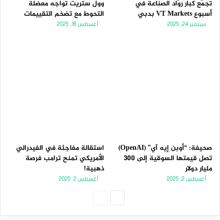
تجمّع كبار روّاد الصناعة في
وول ستريت تواجه معضلة
أسبوع VT Markets بدبي
التحوط مع تضخم التقييمات
سبتمبر 24, 2025
أغسطس 16, 2025
صحيفة: “أوبن إيه آي” (OpenAI)
استقالة مفاجئة في الفيدرالي
تصل قيمتها السوقية إلى 300
الأمريكي تمنح ترامب فرصة
مليار دولار
ذهبية!
أغسطس 2, 2025
أغسطس 2, 2025
الصفحة
الصفحة
التالية
السابقة