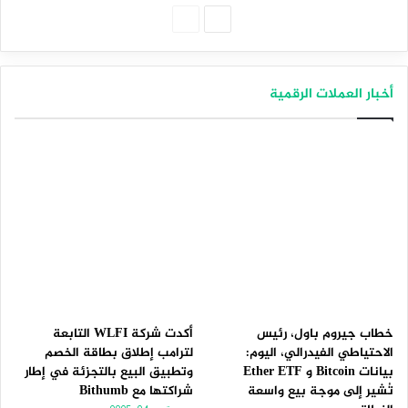
الصفحة
الصفحة
التالية
السابقة
أخبار العملات الرقمية
خطاب جيروم باول، رئيس
أكدت شركة WLFI التابعة
الاحتياطي الفيدرالي، اليوم:
لترامب إطلاق بطاقة الخصم
بيانات Bitcoin و Ether ETF
وتطبيق البيع بالتجزئة في إطار
تُشير إلى موجة بيع واسعة
شراكتها مع Bithumb