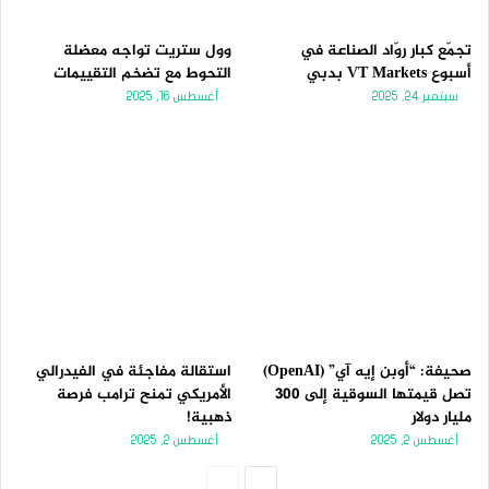
تجمّع كبار روّاد الصناعة في
وول ستريت تواجه معضلة
أسبوع VT Markets بدبي
التحوط مع تضخم التقييمات
سبتمبر 24, 2025
أغسطس 16, 2025
صحيفة: “أوبن إيه آي” (OpenAI)
استقالة مفاجئة في الفيدرالي
تصل قيمتها السوقية إلى 300
الأمريكي تمنح ترامب فرصة
مليار دولار
ذهبية!
أغسطس 2, 2025
أغسطس 2, 2025
الصفحة
الصفحة