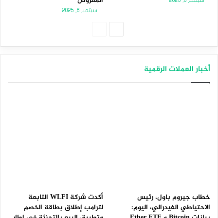
المعروض
سبتمبر 8, 2025
سبتمبر 6, 2025
الصفحة
الصفحة
التالية
السابقة
أخبار العملات الرقمية
خطاب جيروم باول، رئيس
أكدت شركة WLFI التابعة
الاحتياطي الفيدرالي، اليوم:
لترامب إطلاق بطاقة الخصم
بيانات Bitcoin و Ether ETF
وتطبيق البيع بالتجزئة في إطار