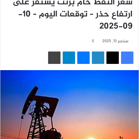
سعر النفط خام برنت يستقر على
ارتفاع حذر – توقعات اليوم – 10-
09-2025
سبتمبر 10, 2025
0
فيسبوك
‫X
لينكدإن
ماسنجر
تيلقرام
طباعة