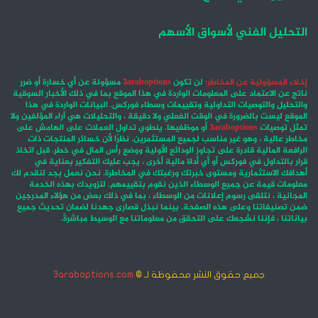
التحليل الفني لأسواق الأسهم
إخلاء المسؤولية عن المخاطر:
لن تكون
3araboptions
مسؤولة عن أي خسارة أو ضرر
ناتج عن الاعتماد على المعلومات الواردة في هذا الموقع بما في ذلك الأخبار السوقية
والتحليل والتوصيات التداولية وتقييمات وسطاء فوركس. البيانات الواردة في هذا
الموقع ليست بالضرورة في الوقت الفعلي ولا دقيقة ، والتحليلات هي آراء المؤلفين ولا
تمثل توصيات
3araboptions
أو موظفيها. ينطوي تداول العملات على الهامش على
مخاطر عالية ، وهو غير مناسب لجميع المستثمرين. نظرًا لأن خسائر المنتجات ذات
الرافعة المالية قادرة على تجاوز الودائع الأولية ووضع رأس المال في خطر. قبل اتخاذ
قرار بالتداول في فوركس أو أي أداة مالية أخرى ، يجب عليك التفكير بعناية في
أهدافك الاستثمارية ومستوى خبرتك ورغبتك في المخاطرة. نحن نعمل بجد لنقدم لك
معلومات قيمة عن جميع الوسطاء الذين نقوم بتقييمهم. لتزويدك بهذه الخدمة
المجانية ، نتلقى رسوم إعلانات من الوسطاء ، بما في ذلك بعض من هؤلاء المدرجين
ضمن تصنيفاتنا وعلى هذه الصفحة. بينما نبذل قصارى جهدنا لضمان تحديث جميع
بياناتنا ، فإننا نشجعك على التحقق من معلوماتنا مع الوسيط مباشرةً.
جميع حقوق النشر محفوظة لـ ©
3araboptions.com
‫X
فيسبوك
انستقرام