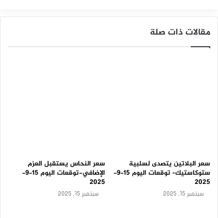
ن
د
ا
مقالات ذات صلة
ن
–
ت
و
ق
ع
ا
ت
ا
ل
ي
و
م
–
1
سعر البلاتين يتصدى لسلبية
سعر النحاس يستقبل العزم
5
ستوكاستيك– توقعات اليوم 15-9-
الإضافي-توقعات اليوم 15-9-
-
2025
2025
0
سبتمبر 15, 2025
سبتمبر 15, 2025
9
-
2