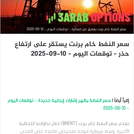
سعر النفط خام برنت يعمق من خسائره – توقعات اليوم – 12-09-2025
سعر النفط خام برنت يستقر على ارتفاع
حذر – توقعات اليوم – 10-09-2025
التحليل الفني للسلع
سبتمبر
15,
2025
إقرأ أيضاَ |
سعر الفضة يظهر إشارات إيجابية جديدة – توقعات اليوم
س
– 10-09-2025
ع
ر
ا
تقدم سعر النفط خام برنت (BRENT) خلال تداولاته اللحظية
ل
الأخيرة، وسط سيطرة موجة تصحيحي صاعدة على المدى