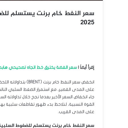
2025
إقرأ أيضاَ |
سعر الفضة يخترق خط اتجاه تصحيحي هابط – توقعا
انخفض سعر النفط خام ب
جاء انخفاض السعر الأخير بعدما نجح خلال تداولاته ا
القوة النسبية، لنلاحظ بدء ظهور تقاطعات سلبية بها
على المدى القريب.
سعر النفط خام برنت يستسلم للضغوط السلبية – توقعات