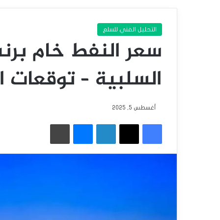
التحليل الفني للسلع
سعر النفط خام بر
السلبية – توقعات اليوم – 5
أغسطس 5, 2025
فيسبوك
‫X
لينكدإن
ماسنجر
طباعة