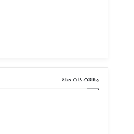
س
ع
ر
ا
ل
ن
ف
مقالات ذات صلة
ط
خ
ا
م
ب