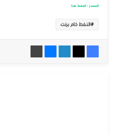
المصدر : اضغط هنا
النفط خام برنت
فيسبوك
‫X
لينكدإن
ماسنجر
طباعة
أقرأ التالي
التحليل الفني للسلع
سبتمبر
15,
2025