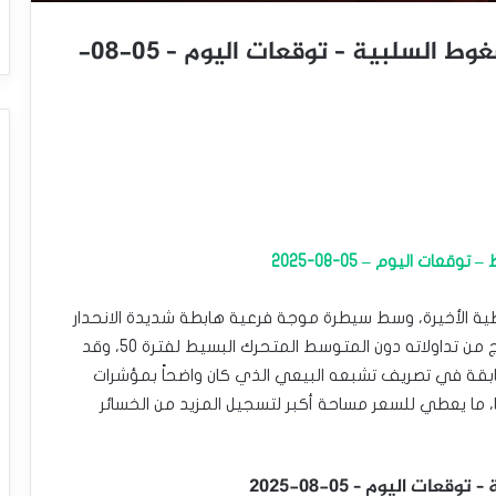
سعر النفط خام برنت يستسلم للضغوط السلبية – توقعات اليوم – 05-08-
ت اليوم – 05-08-2025
رنت (BRENT) بتداولاته اللحظية الأخيرة، وسط سيطرة موجة فرعية هابطة شديدة الانحدار
على المدى القصير، مع استمرار الضغط السلبي الناتج من تداولاته دون المتوسط المتحرك البسيط لفترة 50، وقد
لسابقة في تصريف تشبعه البيعي الذي كان واضحاً بمؤشرات
، ما يعطي للسعر مساحة أكبر لتسجيل المزيد من الخسائر
 اليوم – 05-08-2025