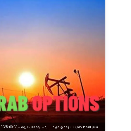
سعر النفط خام برنت يعمق من خسائره – توقعات اليوم – 12-09-2025