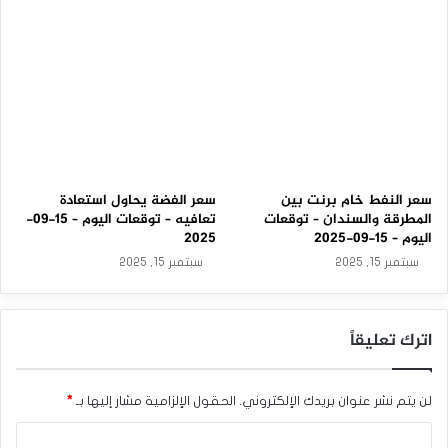
ا
ل
أ
م
ر
ي
ك
ي
ة
سعر النفط خام برنت بين
سعر الفضة يحاول استعادة
المطرقة والسندان – توقعات
تعافيه – توقعات اليوم – 15-09-
اليوم – 15-09-2025
2025
سبتمبر 15, 2025
سبتمبر 15, 2025
اترك تعليقاً
لن يتم نشر عنوان بريدك الإلكتروني.
الحقول الإلزامية مشار إليها بـ
*
ا