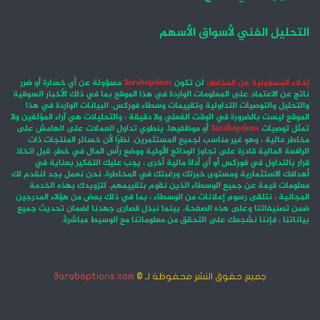
التحليل الفني لأسواق الأسهم
إخلاء المسؤولية عن المخاطر:
لن تكون
3araboptions
مسؤولة عن أي خسارة أو ضرر
ناتج عن الاعتماد على المعلومات الواردة في هذا الموقع بما في ذلك الأخبار السوقية
والتحليل والتوصيات التداولية وتقييمات وسطاء فوركس. البيانات الواردة في هذا
الموقع ليست بالضرورة في الوقت الفعلي ولا دقيقة ، والتحليلات هي آراء المؤلفين ولا
تمثل توصيات
3araboptions
أو موظفيها. ينطوي تداول العملات على الهامش على
مخاطر عالية ، وهو غير مناسب لجميع المستثمرين. نظرًا لأن خسائر المنتجات ذات
الرافعة المالية قادرة على تجاوز الودائع الأولية ووضع رأس المال في خطر. قبل اتخاذ
قرار بالتداول في فوركس أو أي أداة مالية أخرى ، يجب عليك التفكير بعناية في
أهدافك الاستثمارية ومستوى خبرتك ورغبتك في المخاطرة. نحن نعمل بجد لنقدم لك
معلومات قيمة عن جميع الوسطاء الذين نقوم بتقييمهم. لتزويدك بهذه الخدمة
المجانية ، نتلقى رسوم إعلانات من الوسطاء ، بما في ذلك بعض من هؤلاء المدرجين
ضمن تصنيفاتنا وعلى هذه الصفحة. بينما نبذل قصارى جهدنا لضمان تحديث جميع
بياناتنا ، فإننا نشجعك على التحقق من معلوماتنا مع الوسيط مباشرةً.
جميع حقوق النشر محفوظة لـ ©
3araboptions.com
‫X
فيسبوك
انستقرام