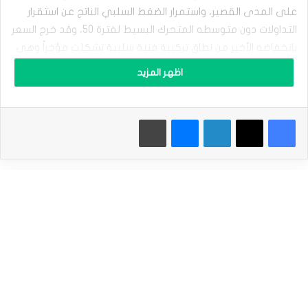
ب
على المدى القصير، واستمرار الضغط السلبي الناتج عن استقرار
ع
د
التداولات دون متوسطه المتحرك البسيط لفترة 50، وقد خرج السعر
ي
بانخفاضه الأخير من نطاق تركيبة فنية سلبية تشكلت مؤخراً وهي
و
نموذج الراية الهابطة، مما يزيد من احتمالات استمرار التراجع.
م
اظهر المزيد
ي
ن
ويعزز هذا السيناريو توارد الإشارات السلبية من مؤشرات القوة
م
النسبية، خاصة بعد وصولها لمناطق تشبع شرائي مبالغ فيها
فيسبوك
‫X
لينكدإن
ماسنجر
طباعة
ن
ا
مقارنة بحركة السعر، ما يرجّح ضعف الزخم الإيجابي ويعزز فرص
ل
استمرار الهبوط خلال التداولات القادمة.
ت
ر
ا
لهذا تشير توقعاتنا إلى المزيد من الهبوط لسعر النفط الخام خلال
ج
تداولاته اللحظية القادمة، خاصة في حالة كسره للدعم 63.70$،
ع
ليستهدف بعدها مستوى دعمه التالي عند سعر 59.75$.
ب
ع
د
نطاق التداول المتوقع لهذا اليوم ما بين الدعم 61.50$ ومستوى
ت
ق
المقاومة 66.40$.
ا
ر