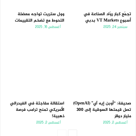
تجمّع كبار روّاد الصناعة في
وول ستريت تواجه معضلة
أسبوع VT Markets بدبي
التحوط مع تضخم التقييمات
سبتمبر 24, 2025
أغسطس 16, 2025
صحيفة: “أوبن إيه آي” (OpenAI)
استقالة مفاجئة في الفيدرالي
تصل قيمتها السوقية إلى 300
الأمريكي تمنح ترامب فرصة
مليار دولار
ذهبية!
أغسطس 2, 2025
أغسطس 2, 2025
الصفحة
الصفحة