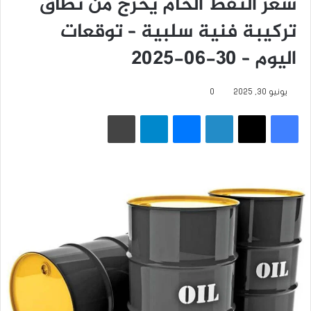
سعر النفط الخام يخرج من نطاق
تركيبة فنية سلبية – توقعات
اليوم – 30-06-2025
يونيو 30, 2025
0
فيسبوك
‫X
لينكدإن
ماسنجر
تيلقرام
طباعة