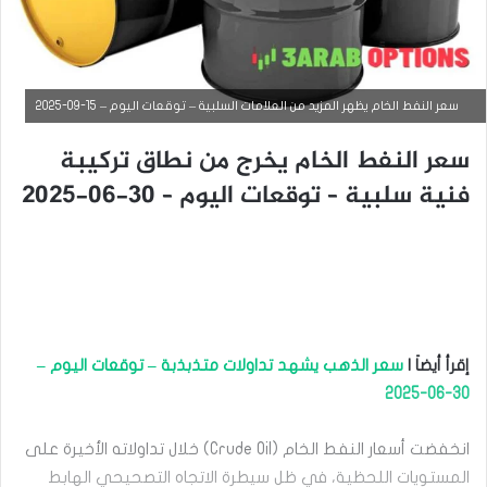
سعر النفط الخام يظهر المزيد من العلامات السلبية – توقعات اليوم – 15-09-2025
سعر النفط الخام يخرج من نطاق تركيبة
أخبار السلع
فنية سلبية – توقعات اليوم – 30-06-2025
أكتوبر
30,
2024
ا
ر
ت
ف
ا
إقرأ أيضاَ |
سعر الذهب يشهد تداولات متذبذبة – توقعات اليوم –
ع
ا
30-06-2025
ل
ن
انخفضت أسعار النفط الخام (Crude Oil) خلال تداولاته الأخيرة على
ف
ط
المستويات اللحظية، في ظل سيطرة الاتجاه التصحيحي الهابط