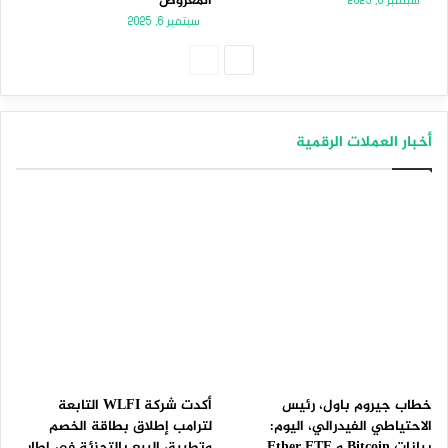
المعروض
سبتمبر 8, 2025
سبتمبر 6, 2025
الصفحة
الصفحة
التالية
السابقة
أخبار العملات الرقمية
خطاب جيروم باول، رئيس
أكدت شركة WLFI التابعة
الاحتياطي الفيدرالي، اليوم:
لترامب إطلاق بطاقة الخصم
بيانات Bitcoin و Ether ETF
وتطبيق البيع بالتجزئة في إطار