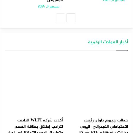
المعروض
سبتمبر 8, 2025
سبتمبر 6, 2025
الصفحة
الصفحة
التالية
السابقة
أخبار العملات الرقمية
خطاب جيروم باول، رئيس
أكدت شركة WLFI التابعة
الاحتياطي الفيدرالي، اليوم:
لترامب إطلاق بطاقة الخصم
بيانات Bitcoin و Ether ETF
وتطبيق البيع بالتجزئة في إطار