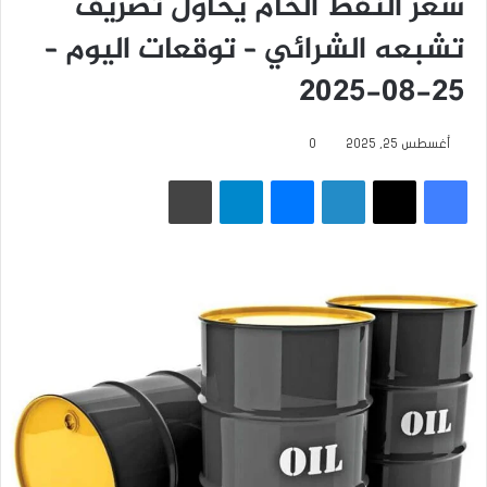
سعر النفط الخام يحاول تصريف
تشبعه الشرائي – توقعات اليوم –
25-08-2025
أغسطس 25, 2025
0
فيسبوك
‫X
لينكدإن
ماسنجر
تيلقرام
طباعة