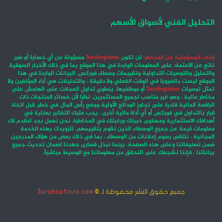
التحليل الفني لأسواق الأسهم
إخلاء المسؤولية عن المخاطر:
لن تكون
3araboptions
مسؤولة عن أي خسارة أو ضرر
ناتج عن الاعتماد على المعلومات الواردة في هذا الموقع بما في ذلك الأخبار السوقية
والتحليل والتوصيات التداولية وتقييمات وسطاء فوركس. البيانات الواردة في هذا
الموقع ليست بالضرورة في الوقت الفعلي ولا دقيقة ، والتحليلات هي آراء المؤلفين ولا
تمثل توصيات
3araboptions
أو موظفيها. ينطوي تداول العملات على الهامش على
مخاطر عالية ، وهو غير مناسب لجميع المستثمرين. نظرًا لأن خسائر المنتجات ذات
الرافعة المالية قادرة على تجاوز الودائع الأولية ووضع رأس المال في خطر. قبل اتخاذ
قرار بالتداول في فوركس أو أي أداة مالية أخرى ، يجب عليك التفكير بعناية في
أهدافك الاستثمارية ومستوى خبرتك ورغبتك في المخاطرة. نحن نعمل بجد لنقدم لك
معلومات قيمة عن جميع الوسطاء الذين نقوم بتقييمهم. لتزويدك بهذه الخدمة
المجانية ، نتلقى رسوم إعلانات من الوسطاء ، بما في ذلك بعض من هؤلاء المدرجين
ضمن تصنيفاتنا وعلى هذه الصفحة. بينما نبذل قصارى جهدنا لضمان تحديث جميع
بياناتنا ، فإننا نشجعك على التحقق من معلوماتنا مع الوسيط مباشرةً.
جميع حقوق النشر محفوظة لـ ©
3araboptions.com
‫X
فيسبوك
انستقرام