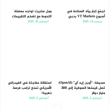
تجمّع كبار روّاد الصناعة في
وول ستريت تواجه معضلة
أسبوع VT Markets بدبي
التحوط مع تضخم التقييمات
سبتمبر 24, 2025
أغسطس 16, 2025
صحيفة: “أوبن إيه آي” (OpenAI)
استقالة مفاجئة في الفيدرالي
تصل قيمتها السوقية إلى 300
الأمريكي تمنح ترامب فرصة
مليار دولار
ذهبية!
أغسطس 2, 2025
أغسطس 2, 2025
الصفحة
الصفحة