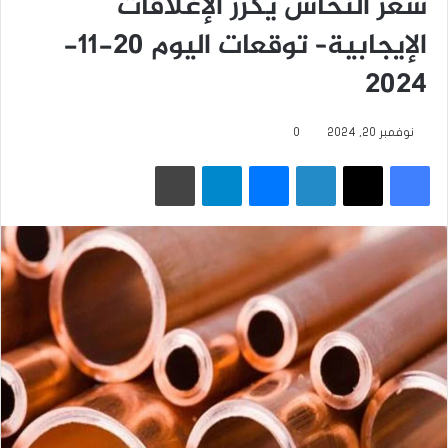
سعر النحاس يكرر الإغلاقات
الإيجابية– توقعات اليوم 20-11-
2024
نوفمبر 20, 2024
0
فيسبوك
‫X
لينكدإن
ماسنجر
تيلقرام
طباعة