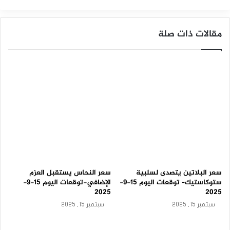
ب
ي
–
مقالات ذات صلة
ت
و
ق
ع
ا
ت
ا
ل
ي
و
م
1
4
-
1
سعر البلاتين يتصدى لسلبية
سعر النحاس يستقبل العزم
0
ستوكاستيك– توقعات اليوم 15-9-
الإضافي-توقعات اليوم 15-9-
-
2025
2025
2
سبتمبر 15, 2025
سبتمبر 15, 2025
0
2
4