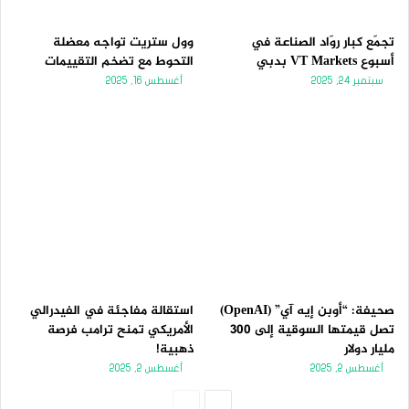
تجمّع كبار روّاد الصناعة في
وول ستريت تواجه معضلة
أسبوع VT Markets بدبي
التحوط مع تضخم التقييمات
سبتمبر 24, 2025
أغسطس 16, 2025
صحيفة: “أوبن إيه آي” (OpenAI)
استقالة مفاجئة في الفيدرالي
تصل قيمتها السوقية إلى 300
الأمريكي تمنح ترامب فرصة
مليار دولار
ذهبية!
أغسطس 2, 2025
أغسطس 2, 2025
الصفحة
الصفحة