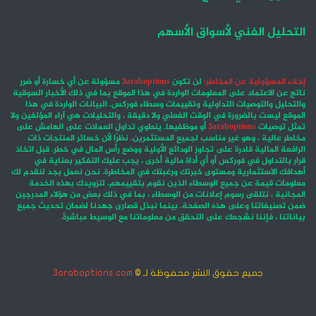
التحليل الفني لأسواق الأسهم
إخلاء المسؤولية عن المخاطر:
لن تكون
3araboptions
مسؤولة عن أي خسارة أو ضرر
ناتج عن الاعتماد على المعلومات الواردة في هذا الموقع بما في ذلك الأخبار السوقية
والتحليل والتوصيات التداولية وتقييمات وسطاء فوركس. البيانات الواردة في هذا
الموقع ليست بالضرورة في الوقت الفعلي ولا دقيقة ، والتحليلات هي آراء المؤلفين ولا
تمثل توصيات
3araboptions
أو موظفيها. ينطوي تداول العملات على الهامش على
مخاطر عالية ، وهو غير مناسب لجميع المستثمرين. نظرًا لأن خسائر المنتجات ذات
الرافعة المالية قادرة على تجاوز الودائع الأولية ووضع رأس المال في خطر. قبل اتخاذ
قرار بالتداول في فوركس أو أي أداة مالية أخرى ، يجب عليك التفكير بعناية في
أهدافك الاستثمارية ومستوى خبرتك ورغبتك في المخاطرة. نحن نعمل بجد لنقدم لك
معلومات قيمة عن جميع الوسطاء الذين نقوم بتقييمهم. لتزويدك بهذه الخدمة
المجانية ، نتلقى رسوم إعلانات من الوسطاء ، بما في ذلك بعض من هؤلاء المدرجين
ضمن تصنيفاتنا وعلى هذه الصفحة. بينما نبذل قصارى جهدنا لضمان تحديث جميع
بياناتنا ، فإننا نشجعك على التحقق من معلوماتنا مع الوسيط مباشرةً.
جميع حقوق النشر محفوظة لـ ©
3araboptions.com
‫X
فيسبوك
انستقرام