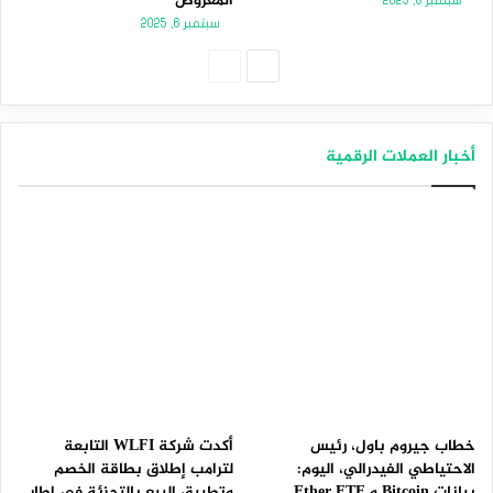
المعروض
سبتمبر 8, 2025
سبتمبر 6, 2025
الصفحة
الصفحة
التالية
السابقة
أخبار العملات الرقمية
خطاب جيروم باول، رئيس
أكدت شركة WLFI التابعة
الاحتياطي الفيدرالي، اليوم:
لترامب إطلاق بطاقة الخصم
بيانات Bitcoin و Ether ETF
وتطبيق البيع بالتجزئة في إطار