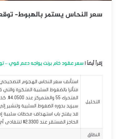
سعر النحاس يستمر بالهبوط– توقعات اليوم 
إقرأ أيضاَ |
سعر عقود خام برنت يواجه دعم قوي – توقعات اليو
متأثرا بالضغوط السلبية المتكررة والتي 
المتحرك
التحليل
سيزيد بدوره الضغوط السلبية ولنشير إلى 
الحاجز المستقر عند 2.3300$ لنتفادى أي خسائر قد تنتج عن تغيير الاتجاه السلبي للتداولات الحالية.
النطاق