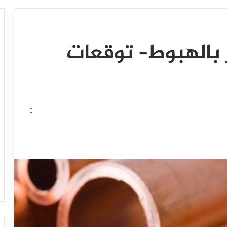
بالهبوط– توقعات
0