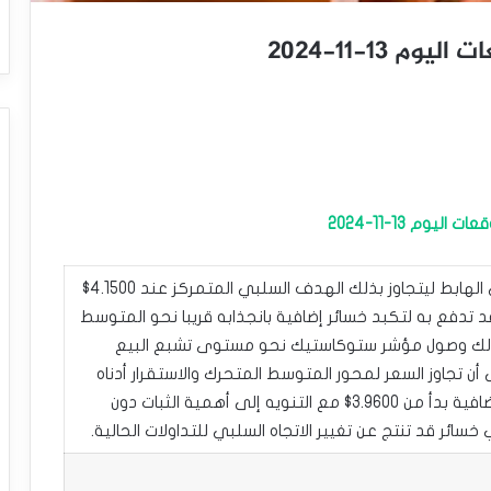
13-11-2024
م 13-11-2024
استأنف سعر النحاس الهجوم التصحيحي الهابط ليتجاوز بذلك الهدف السلبي المتمركز عند 4.1500$
قد تدفع به لتكبد خسائر إضافية بانجذابه قريبا نحو المتوسط
 55 والمتمركز عند 4.0500$. كذلك وصول مؤشر ستوكاستيك نحو مستوى تشبع البيع
أن تجاوز السعر لمحور المتوسط المتحرك والاستقرار أدناه
قد يفتح باب استهداف محطات سلبية إضافية بدأ من 3.9600$ مع التنويه إلى أهمية الثبات دون