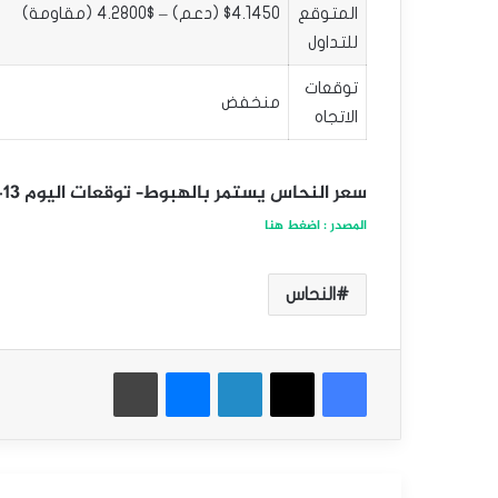
المتوقع
$4.1450 (دعم) – $4.2800 (مقاومة)
للتداول
توقعات
منخفض
الاتجاه
سعر النحاس يستمر بالهبوط– توقعات اليوم 13-11-2024
المصدر : اضغط هنا
النحاس
فيسبوك
‫X
لينكدإن
ماسنجر
طباعة