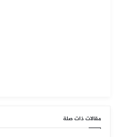
التحليل الفني للسلع
سبتمبر
15,
2025
س
ع
ر
ا
ل
ن
ح
مقالات ذات صلة
ا
س