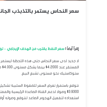
سعر النحاس يستمر بالتذبذب الجانبي– توق
إقرأ أيضاَ |
سعر النفط يقترب من الهدف الإيجابي – توقعات الي
لا جديد لدى سعر النحاس حتى هذه اللحظة ليستمر بتقد
المس
ستوكاستيك نحو مستوى تشبع البيع.
نتوقع باستمرار تعرض السعر للضغوط السلبية تشكي
استعداده لتفعيل الهجوم الصاعد لنتوقع وصوله أولا نحو 400