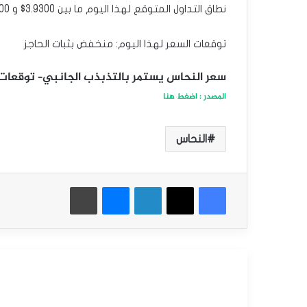
نطاق التداول المتوقع لهذا اليوم ما بين 3.9300$ و 4.1500$
توقعات السعر لهذا اليوم: منخفض بثبات الحاجز
سعر النحاس يستمر بالتذبذب الجانبي– توقعات اليوم 27-
المصدر : اضغط هنا
النحاس
فيسبوك
‫X
لينكدإن
ماسنجر
طباعة
أقرأ التالي