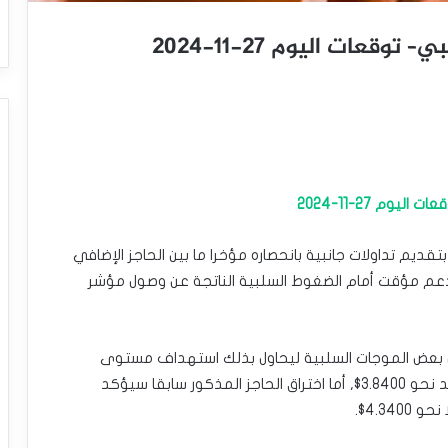
عات اليوم 27-11-2024
وم 27-11-2024
يم تداولات جانبية بانحصاره مؤخرا ما بين الحاجز الإضافي
تقر عند 4.2000$ بينما يشكل مستوى 4.000$ دعم مؤقت أمام الضغوط السلبية الناتجة عن وصول مؤشر
ل بعض الموجات السلبية ليحاول بذلك استهداف مستوى
3.9300$ وصولا لدعم القناة الصاعدة الرئيسية والممتد نحو 3.8400$, أما اختراق الحاجز المذكور سابقا سيؤكد
4.3$.