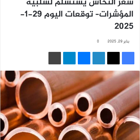
سعر النحاس يستسلم لسلبية
المؤشرات– توقعات اليوم 29-1-
2025
يناير 29, 2025
0
فيسبوك
‫X
لينكدإن
ماسنجر
تيلقرام
طباعة