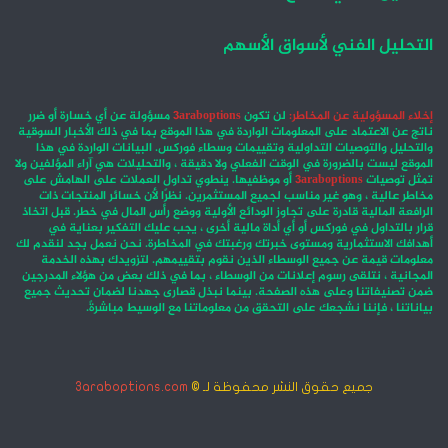
التحليل الفني لأسواق الأسهم
إخلاء المسؤولية عن المخاطر:
لن تكون
3araboptions
مسؤولة عن أي خسارة أو ضرر
ناتج عن الاعتماد على المعلومات الواردة في هذا الموقع بما في ذلك الأخبار السوقية
والتحليل والتوصيات التداولية وتقييمات وسطاء فوركس. البيانات الواردة في هذا
الموقع ليست بالضرورة في الوقت الفعلي ولا دقيقة ، والتحليلات هي آراء المؤلفين ولا
تمثل توصيات
3araboptions
أو موظفيها. ينطوي تداول العملات على الهامش على
مخاطر عالية ، وهو غير مناسب لجميع المستثمرين. نظرًا لأن خسائر المنتجات ذات
الرافعة المالية قادرة على تجاوز الودائع الأولية ووضع رأس المال في خطر. قبل اتخاذ
قرار بالتداول في فوركس أو أي أداة مالية أخرى ، يجب عليك التفكير بعناية في
أهدافك الاستثمارية ومستوى خبرتك ورغبتك في المخاطرة. نحن نعمل بجد لنقدم لك
معلومات قيمة عن جميع الوسطاء الذين نقوم بتقييمهم. لتزويدك بهذه الخدمة
المجانية ، نتلقى رسوم إعلانات من الوسطاء ، بما في ذلك بعض من هؤلاء المدرجين
ضمن تصنيفاتنا وعلى هذه الصفحة. بينما نبذل قصارى جهدنا لضمان تحديث جميع
بياناتنا ، فإننا نشجعك على التحقق من معلوماتنا مع الوسيط مباشرةً.
جميع حقوق النشر محفوظة لـ ©
3araboptions.com
‫X
فيسبوك
انستقرام