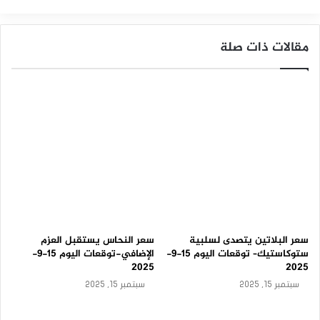
ع
سعر النحاس
د
–
مقالات ذات صلة
ت
و
ق
ع
ا
ت
ا
ل
ي
و
م
1
4
-
7
سعر البلاتين يتصدى لسلبية
سعر النحاس يستقبل العزم
-
ستوكاستيك– توقعات اليوم 15-9-
الإضافي-توقعات اليوم 15-9-
2
2025
2025
0
سبتمبر 15, 2025
سبتمبر 15, 2025
2
5