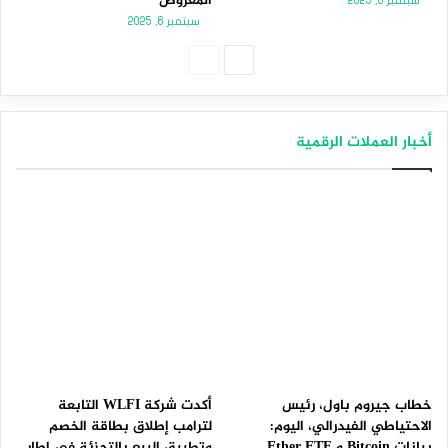
المعروض
سبتمبر 8, 2025
سبتمبر 6, 2025
الصفحة
الصفحة
التالية
السابقة
أخبار العملات الرقمية
خطاب جيروم باول، رئيس
أكدت شركة WLFI التابعة
الاحتياطي الفيدرالي، اليوم:
لترامب إطلاق بطاقة الخصم
بيانات Bitcoin و Ether ETF
وتطبيق البيع بالتجزئة في إطار