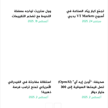
تجمّع كبار روّاد الصناعة في
وول ستريت تواجه معضلة
أسبوع VT Markets بدبي
التحوط مع تضخم التقييمات
سبتمبر 24, 2025
أغسطس 16, 2025
صحيفة: “أوبن إيه آي” (OpenAI)
استقالة مفاجئة في الفيدرالي
تصل قيمتها السوقية إلى 300
الأمريكي تمنح ترامب فرصة
مليار دولار
ذهبية!
أغسطس 2, 2025
أغسطس 2, 2025
الصفحة
الصفحة