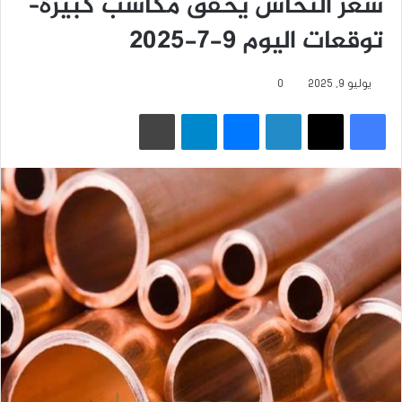
سعر النحاس يحقق مكاسب كبيرة–
توقعات اليوم 9-7-2025
يوليو 9, 2025
0
فيسبوك
‫X
لينكدإن
ماسنجر
تيلقرام
طباعة