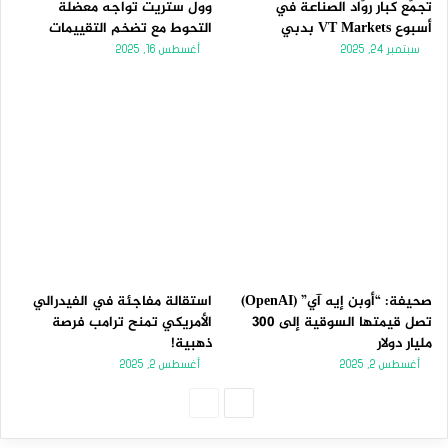
تجمّع كبار روّاد الصناعة في
وول ستريت تواجه معضلة
أسبوع VT Markets بدبي
التحوط مع تضخم التقييمات
سبتمبر 24, 2025
أغسطس 16, 2025
صحيفة: “أوبن إيه آي” (OpenAI)
استقالة مفاجئة في الفيدرالي
تصل قيمتها السوقية إلى 300
الأمريكي تمنح ترامب فرصة
مليار دولار
ذهبية!
أغسطس 2, 2025
أغسطس 2, 2025
الصفحة
الصفحة
التالية
السابقة