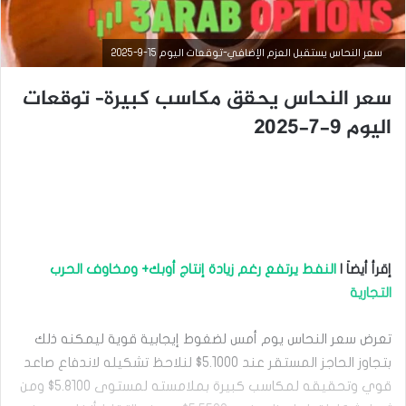
سعر النحاس يستقبل العزم الإضافي-توقعات اليوم 15-9-2025
سعر النحاس يحقق مكاسب كبيرة– توقعات
اليوم 9-7-2025
التحليل الفني للسلع
إقرأ أيضاَ |
النفط يرتفع رغم زيادة إنتاج أوبك+ ومخاوف الحرب
التجارية
سبتمبر
15,
2025
تعرض سعر النحاس يوم أمس لضغوط إيجابية قوية ليمكنه ذلك
س
بتجاوز الحاجز المستقر عند 5.1000$ لنلاحظ تشكيله لاندفاع صاعد
ع
ر
قوي وتحقيقه لمكاسب كبيرة بملامسته لمستوى 5.8100$ ومن