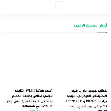
الصفحة
الصفحة
التالية
السابقة
أخبار العملات الرقمية
خطاب جيروم باول، رئيس
أكدت شركة WLFI التابعة
الاحتياطي الفيدرالي، اليوم:
لترامب إطلاق بطاقة الخصم
بيانات Bitcoin و Ether ETF
وتطبيق البيع بالتجزئة في إطار
تُشير إلى موجة بيع واسعة
شراكتها مع Bithumb