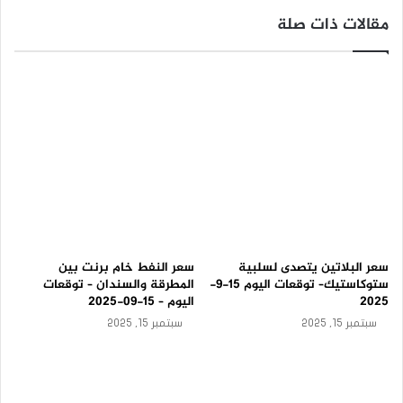
-
مقالات ذات صلة
ت
و
ق
ع
ا
ت
ا
ل
ي
و
م
1
5
-
9
سعر البلاتين يتصدى لسلبية
سعر النفط خام برنت بين
-
ستوكاستيك– توقعات اليوم 15-9-
المطرقة والسندان – توقعات
2
2025
اليوم – 15-09-2025
0
سبتمبر 15, 2025
سبتمبر 15, 2025
2
5