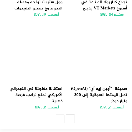
تجمّع كبار روّاد الصناعة في
وول ستريت تواجه معضلة
أسبوع VT Markets بدبي
التحوط مع تضخم التقييمات
سبتمبر 24, 2025
أغسطس 16, 2025
صحيفة: “أوبن إيه آي” (OpenAI)
استقالة مفاجئة في الفيدرالي
تصل قيمتها السوقية إلى 300
الأمريكي تمنح ترامب فرصة
مليار دولار
ذهبية!
أغسطس 2, 2025
أغسطس 2, 2025
الصفحة
الصفحة
التالية
السابقة