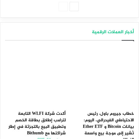
الصفحة
الصفحة
التالية
السابقة
أخبار العملات الرقمية
خطاب جيروم باول، رئيس
أكدت شركة WLFI التابعة
الاحتياطي الفيدرالي، اليوم:
لترامب إطلاق بطاقة الخصم
بيانات Bitcoin و Ether ETF
وتطبيق البيع بالتجزئة في إطار
تُشير إلى موجة بيع واسعة
شراكتها مع Bithumb