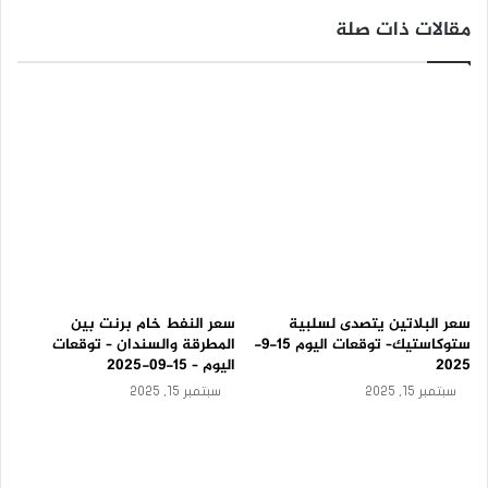
-
مقالات ذات صلة
ت
و
ق
ع
ا
ت
ا
ل
ي
و
م
1
5
-
9
سعر البلاتين يتصدى لسلبية
سعر النفط خام برنت بين
-
ستوكاستيك– توقعات اليوم 15-9-
المطرقة والسندان – توقعات
2
2025
اليوم – 15-09-2025
0
سبتمبر 15, 2025
سبتمبر 15, 2025
2
5