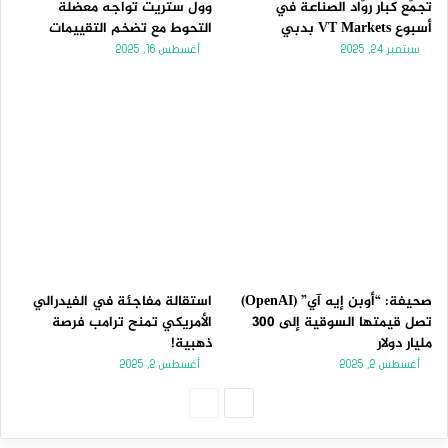
تجمّع كبار روّاد الصناعة في
وول ستريت تواجه معضلة
أسبوع VT Markets بدبي
التحوط مع تضخم التقييمات
سبتمبر 24, 2025
أغسطس 16, 2025
صحيفة: “أوبن إيه آي” (OpenAI)
استقالة مفاجئة في الفيدرالي
تصل قيمتها السوقية إلى 300
الأمريكي تمنح ترامب فرصة
مليار دولار
ذهبية!
أغسطس 2, 2025
أغسطس 2, 2025
الصفحة
الصفحة
التالية
السابقة