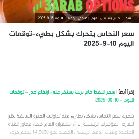
سعر النحاس يستقبل العزم الإضافي-توقعات اليوم 15-9-2025
سعر النحاس يتحرك بشكل بطيء-توقعات
اليوم 10-9-2025
التحليل الفني للسلع
إقرأ أيضاَ |
سعر النفط خام برنت يستقر على ارتفاع حذر – توقعات
اليوم – 10-09-2025
سبتمبر
15,
2025
يتحرك سعر النحاس بشكل بطيء منذ تداولات الفترة السابقة نظرا
س
لتعارض المؤشرات الرئيسية إلا أن استقراره العام ضمن محاور القناة
ع
ر
الصاعدة وبثبات الدعم الرئيسي الممتد نحو 4.0900$ يدعم فرص