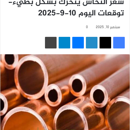
سعر النحاس يتحرك بشكل بطيء-
توقعات اليوم 10-9-2025
سبتمبر 10, 2025
0
فيسبوك
‫X
لينكدإن
ماسنجر
تيلقرام
طباعة