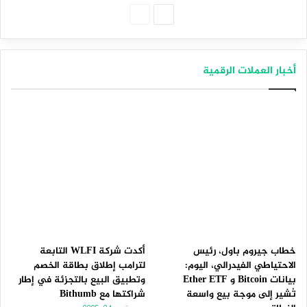
الصفحة
الصفحة
التالية
السابقة
أخبار العملات الرقمية
خطاب جيروم باول، رئيس
أكدت شركة WLFI التابعة
الاحتياطي الفيدرالي، اليوم:
لترامب إطلاق بطاقة الخصم
بيانات Bitcoin و Ether ETF
وتطبيق البيع بالتجزئة في إطار
تُشير إلى موجة بيع واسعة
شراكتها مع Bithumb