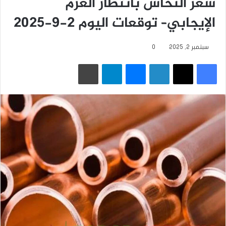
سعر النحاس بانتظار العزم
الإيجابي– توقعات اليوم 2-9-2025
سبتمبر 2, 2025
0
فيسبوك
‫X
لينكدإن
ماسنجر
تيلقرام
طباعة