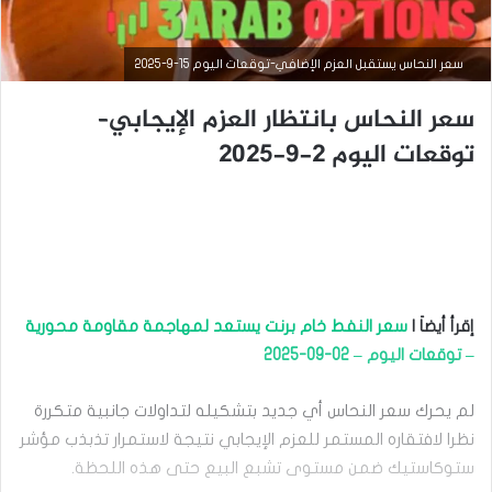
سعر النحاس يستقبل العزم الإضافي-توقعات اليوم 15-9-2025
سعر النحاس بانتظار العزم الإيجابي–
توقعات اليوم 2-9-2025
التحليل الفني للسلع
إقرأ أيضاَ |
سعر النفط خام برنت يستعد لمهاجمة مقاومة محورية
– توقعات اليوم – 02-09-2025
سبتمبر
15,
2025
لم يحرك سعر النحاس أي جديد بتشكيله لتداولات جانبية متكررة
س
نظرا لافتقاره المستمر للعزم الإيجابي نتيجة لاستمرار تذبذب مؤشر
ع
ر
ستوكاستيك ضمن مستوى تشبع البيع حتى هذه اللحظة.