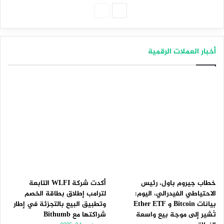
الصفحة
الصفحة
التالية
السابقة
أخبار العملات الرقمية
خطاب جيروم باول، رئيس
أكدت شركة WLFI التابعة
الاحتياطي الفيدرالي، اليوم:
لترامب إطلاق بطاقة الخصم
بيانات Bitcoin و Ether ETF
وتطبيق البيع بالتجزئة في إطار
تُشير إلى موجة بيع واسعة
شراكتها مع Bithumb