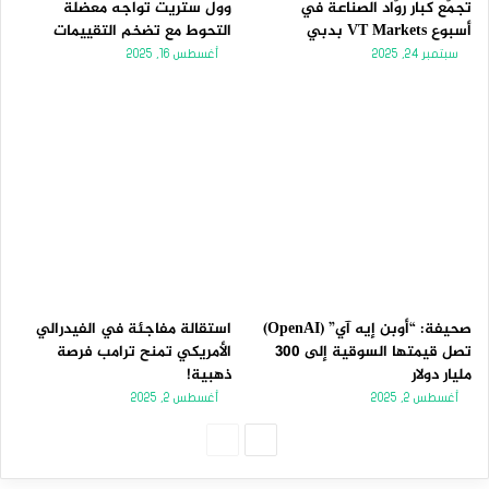
تجمّع كبار روّاد الصناعة في
وول ستريت تواجه معضلة
أسبوع VT Markets بدبي
التحوط مع تضخم التقييمات
سبتمبر 24, 2025
أغسطس 16, 2025
صحيفة: “أوبن إيه آي” (OpenAI)
استقالة مفاجئة في الفيدرالي
تصل قيمتها السوقية إلى 300
الأمريكي تمنح ترامب فرصة
مليار دولار
ذهبية!
أغسطس 2, 2025
أغسطس 2, 2025
الصفحة
الصفحة
التالية
السابقة