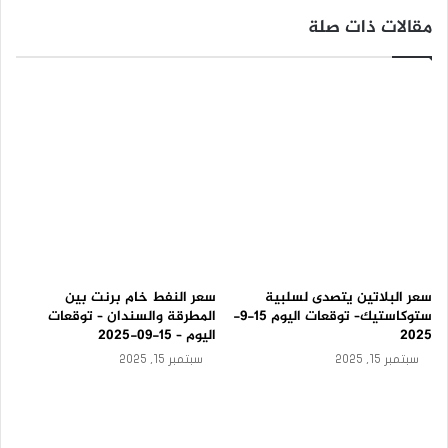
-
مقالات ذات صلة
ت
و
ق
ع
ا
ت
ا
ل
ي
و
م
1
5
-
9
سعر البلاتين يتصدى لسلبية
سعر النفط خام برنت بين
-
ستوكاستيك– توقعات اليوم 15-9-
المطرقة والسندان – توقعات
2
2025
اليوم – 15-09-2025
0
سبتمبر 15, 2025
سبتمبر 15, 2025
2
5