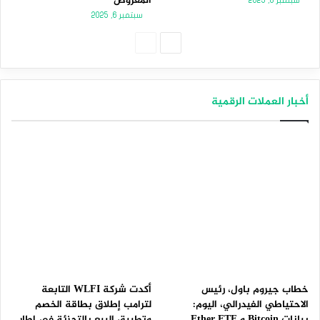
المعروض
سبتمبر 8, 2025
سبتمبر 6, 2025
الصفحة
الصفحة
التالية
السابقة
أخبار العملات الرقمية
خطاب جيروم باول، رئيس
أكدت شركة WLFI التابعة
الاحتياطي الفيدرالي، اليوم:
لترامب إطلاق بطاقة الخصم
بيانات Bitcoin و Ether ETF
وتطبيق البيع بالتجزئة في إطار