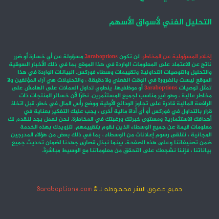
التحليل الفني لأسواق الأسهم
إخلاء المسؤولية عن المخاطر:
لن تكون
3araboptions
مسؤولة عن أي خسارة أو ضرر
ناتج عن الاعتماد على المعلومات الواردة في هذا الموقع بما في ذلك الأخبار السوقية
والتحليل والتوصيات التداولية وتقييمات وسطاء فوركس. البيانات الواردة في هذا
الموقع ليست بالضرورة في الوقت الفعلي ولا دقيقة ، والتحليلات هي آراء المؤلفين ولا
تمثل توصيات
3araboptions
أو موظفيها. ينطوي تداول العملات على الهامش على
مخاطر عالية ، وهو غير مناسب لجميع المستثمرين. نظرًا لأن خسائر المنتجات ذات
الرافعة المالية قادرة على تجاوز الودائع الأولية ووضع رأس المال في خطر. قبل اتخاذ
قرار بالتداول في فوركس أو أي أداة مالية أخرى ، يجب عليك التفكير بعناية في
أهدافك الاستثمارية ومستوى خبرتك ورغبتك في المخاطرة. نحن نعمل بجد لنقدم لك
معلومات قيمة عن جميع الوسطاء الذين نقوم بتقييمهم. لتزويدك بهذه الخدمة
المجانية ، نتلقى رسوم إعلانات من الوسطاء ، بما في ذلك بعض من هؤلاء المدرجين
ضمن تصنيفاتنا وعلى هذه الصفحة. بينما نبذل قصارى جهدنا لضمان تحديث جميع
بياناتنا ، فإننا نشجعك على التحقق من معلوماتنا مع الوسيط مباشرةً.
جميع حقوق النشر محفوظة لـ ©
3araboptions.com
‫X
فيسبوك
انستقرام