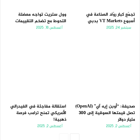
تجمّع كبار روّاد الصناعة في
وول ستريت تواجه معضلة
أسبوع VT Markets بدبي
التحوط مع تضخم التقييمات
سبتمبر 24, 2025
أغسطس 16, 2025
صحيفة: “أوبن إيه آي” (OpenAI)
استقالة مفاجئة في الفيدرالي
تصل قيمتها السوقية إلى 300
الأمريكي تمنح ترامب فرصة
مليار دولار
ذهبية!
أغسطس 2, 2025
أغسطس 2, 2025
الصفحة
الصفحة