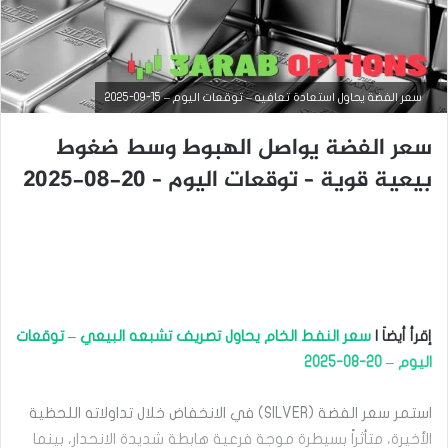
سعر الفضة يحاول استعادة تعافيه – توقعات اليوم – 15-09-2025
سعر الفضة يواصل الهبوط وسط ضغوط
بيعية قوية – توقعات اليوم – 20-08-2025
التحليل الفني للسلع
إقرأ أيضاَ |
سعر النفط الخام يحاول تصريف تشبعه البيعي – توقعات
سبتمبر
اليوم – 20-08-2025
15,
2025
استمر سعر الفضة (SILVER) في الانخفاض خلال تداولاته اللحظية
س
ع
الأخيرة، متأثراً بسيطرة موجة فرعية هابطة شديدة الانحدار، بينما