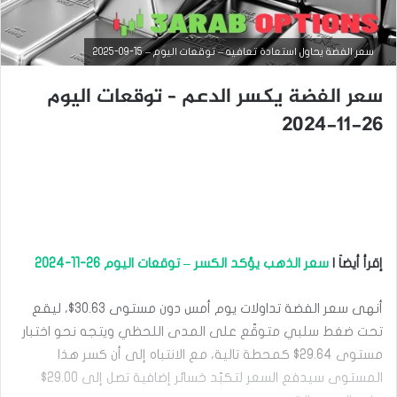
سعر الفضة يحاول استعادة تعافيه – توقعات اليوم – 15-09-2025
سعر الفضة يكسر الدعم – توقعات اليوم
26-11-2024
التحليل الفني للسلع
إقرأ أيضاَ |
سعر الذهب يؤكد الكسر – توقعات اليوم 26-11-2024
سبتمبر
15,
أنهى سعر الفضة تداولات يوم أمس دون مستوى 30.63$، ليقع
2025
تحت ضغط سلبي متوقّع على المدى اللحظي ويتجه نحو اختبار
س
ع
مستوى 29.64$ كمحطة تالية، مع الانتباه إلى أن كسر هذا
ر
المستوى سيدفع السعر لتكبّد خسائر إضافية تصل إلى 29.00$
ا