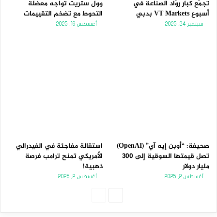
تجمّع كبار روّاد الصناعة في
وول ستريت تواجه معضلة
أسبوع VT Markets بدبي
التحوط مع تضخم التقييمات
سبتمبر 24, 2025
أغسطس 16, 2025
صحيفة: “أوبن إيه آي” (OpenAI)
استقالة مفاجئة في الفيدرالي
تصل قيمتها السوقية إلى 300
الأمريكي تمنح ترامب فرصة
مليار دولار
ذهبية!
أغسطس 2, 2025
أغسطس 2, 2025
الصفحة
الصفحة
التالية
السابقة