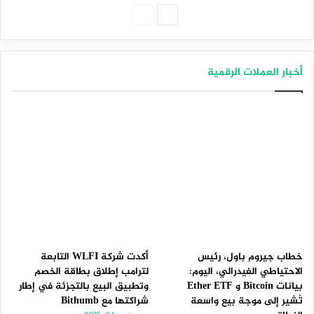
الصفحة
الصفحة
التالية
السابقة
أخبار العملات الرقمية
خطاب جيروم باول، رئيس
أكدت شركة WLFI التابعة
الاحتياطي الفيدرالي، اليوم:
لترامب إطلاق بطاقة الخصم
بيانات Bitcoin و Ether ETF
وتطبيق البيع بالتجزئة في إطار
تُشير إلى موجة بيع واسعة
شراكتها مع Bithumb