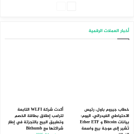
الصفحة
الصفحة
التالية
السابقة
أخبار العملات الرقمية
خطاب جيروم باول، رئيس
أكدت شركة WLFI التابعة
الاحتياطي الفيدرالي، اليوم:
لترامب إطلاق بطاقة الخصم
بيانات Bitcoin و Ether ETF
وتطبيق البيع بالتجزئة في إطار
تُشير إلى موجة بيع واسعة
شراكتها مع Bithumb