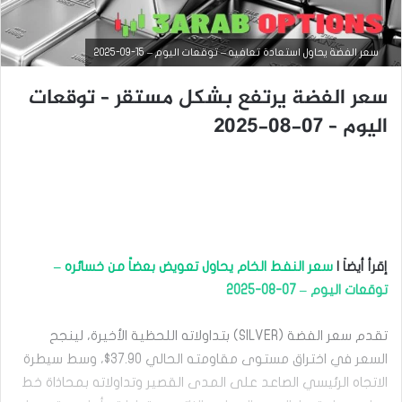
سعر الفضة يحاول استعادة تعافيه – توقعات اليوم – 15-09-2025
سعر الفضة يرتفع بشكل مستقر – توقعات
اليوم – 07-08-2025
التحليل الفني للسلع
إقرأ أيضاَ |
سعر النفط الخام يحاول تعويض بعضاً من خسائره –
سبتمبر
توقعات اليوم – 07-08-2025
15,
2025
تقدم سعر الفضة (SILVER) بتداولاته اللحظية الأخيرة، لينجح
س
ع
السعر في اختراق مستوى مقاومته الحالي 37.90$، وسط سيطرة
ر
الاتجاه الرئيسي الصاعد على المدى القصير وتداولاته بمحاذاة خط
ا