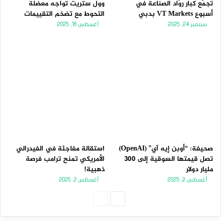
تجمّع كبار روّاد الصناعة في
وول ستريت تواجه معضلة
أسبوع VT Markets بدبي
التحوط مع تضخم التقييمات
سبتمبر 24, 2025
أغسطس 16, 2025
صحيفة: “أوبن إيه آي” (OpenAI)
استقالة مفاجئة في الفيدرالي
تصل قيمتها السوقية إلى 300
الأمريكي تمنح ترامب فرصة
مليار دولار
ذهبية!
أغسطس 2, 2025
أغسطس 2, 2025
الصفحة
الصفحة
التالية
السابقة