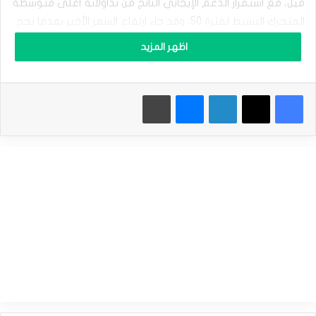
ل
ميل، مع استمرار الدعم الإيجابي الناتج من تداولاته أعلى متوسطه
ف
المتحرك البسيط لفترة 50، وقد جاء ارتفاع السعر الأخير بعدما نجح
ض
خلال تداولاته السابقة في تصريف البعض من تشبعه الشرائي
ة
اظهر المزيد
ي
الواضح بمؤشرات القوة النسبية، ما سمح للسعر بتحقيق المزيد
ح
من المكاسب على المدى القريب.
ا
فيسبوك
‫X
لينكدإن
ماسنجر
طباعة
و
سعر الفضة يرتفع بشكل مستقر – توقعات اليوم – 07-08-
ل
2025
ا
س
المصدر : اضغط هنا
ت
ع
ا
د
الفضة
ة
ت
ع
ا
ف
ي
ه
–
ت