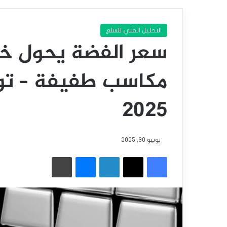
التحليل الفني للسلع
سعر الفضة يحول خسا
2025
يونيو 30, 2025
فيسبوك
‫X
لينكدإن
ماسنجر
طباعة