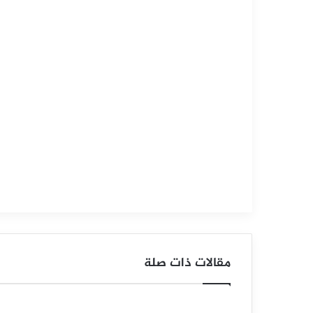
التحليل الفني للسلع
سبتمبر
15,
2025
س
ع
ر
ا
ل
ف
ض
مقالات ذات صلة
ة
ي