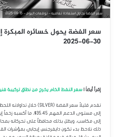
سعر الفضة يحاول استعادة تعافيه – توقعات اليوم – 15-09-2025
سعر الفضة يحول خسائره المبكرة إ
30-06-2025
إقرأ أيضاَ |
سعر النفط الخام يخرج من نطاق تركيبة فنية سلبية
تقدم قليلاً سعر الفضة (ILVER
إلى مستوى الدعم المهم 5.45
إلى مكاسب، ويظل بذلك محافظاً على تحركاته بمحاذا
ذلك نلاحظ بدء تكون دايفرجنس إيجابي بمؤشرات الق
البيع، بشكل مبالغ فيه مقارنة بحركة السعر، مع بدء تو