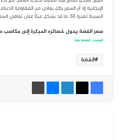
الإيجابية إلا أن السعر يظل يعاني من المقاومة الدي
البسيط لفترة 50، ما قد يشكل عبئاً على تعافي السعر بشكل كامل.
سعر الفضة يحول خسائره المبكرة إلى مكاسب طفيفة – ت
المصدر : اضغط هنا
الفضة
فيسبوك
‫X
لينكدإن
ماسنجر
طباعة
أقرأ التالي