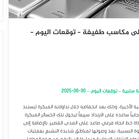
لى مكاسب طفيفة – توقعات اليوم –
 – توقعات اليوم – 30-06-2025
S) خلال تداولاته اللحظية الأخيرة، وذلك بعد انخفاضه خلال تداولاته المبكرة ليستند
3$، ما أكسبه زخماً إيجابياً ساعده على الارتداد سريعاً ليحول تلك الخسائر المبكرة
ة خط اتجاه فرعي صاعد على المدى القصير، بالإضافة إلى
وة النسبية، بعد وصولها لمناطق شديدة التشبع بعمليات
ارد الإشارات الإيجابية منها، ولكن بالرغم من هذه العوامل