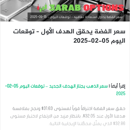
سعر الفضة يحاول استعادة تعافيه – توقعات اليوم – 15-09-2025
سعر الفضة يحقق الهدف الأول – توقعات
اليوم 05-02-2025
التحليل الفني للسلع
إقرأ أيضاَ |
سعر الذهب يجتاز الهدف الجديد – توقعات اليوم 05-02-
سبتمبر
2025
15,
2025
حقق سعر الفضة اختراقاً قوياً لمستوى 31.63$ ونجح بملامسة
س
ع
هدفنا الأول عند 32.05$، بانتظار مزيد من الارتفاع لاختبار مستوى
ر
32.86$ الذي يمثّل محطّتنا الإيجابية التالية.
ا