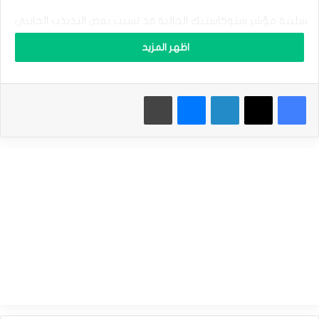
ل
ف
سلبية مؤشر ستوكاستيك الحالية قد تسبب بعض التذبذب الجانبي
ض
قبل استئناف الارتفاع المتوقع، والذي سيبقى قائماً ما لم يتم
ة
اظهر المزيد
ي
كسر مستوى 31.63$ والثبات بإغلاق يومي دونه.
ح
ا
نطاق التداول المتوقع لهذا اليوم ما بين الدعم 31.85$ والمقاومة
فيسبوك
‫X
لينكدإن
ماسنجر
طباعة
و
ل
32.86$
ا
س
توقعات السعر لهذا اليوم: مرتفع
ت
ع
ا
سعر الفضة يحقق الهدف الأول – توقعات اليوم 05-02-2025
د
المصدر : اضغط هنا
ة
ت
ع
ا
الفضة
ف
ي
ه
–
ت