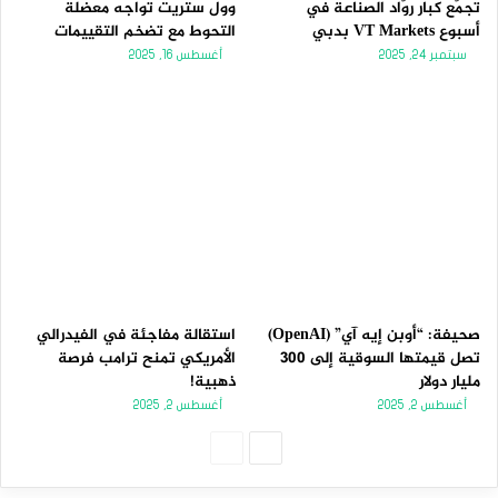
تجمّع كبار روّاد الصناعة في
وول ستريت تواجه معضلة
أسبوع VT Markets بدبي
التحوط مع تضخم التقييمات
سبتمبر 24, 2025
أغسطس 16, 2025
صحيفة: “أوبن إيه آي” (OpenAI)
استقالة مفاجئة في الفيدرالي
تصل قيمتها السوقية إلى 300
الأمريكي تمنح ترامب فرصة
مليار دولار
ذهبية!
أغسطس 2, 2025
أغسطس 2, 2025
الصفحة
الصفحة
التالية
السابقة