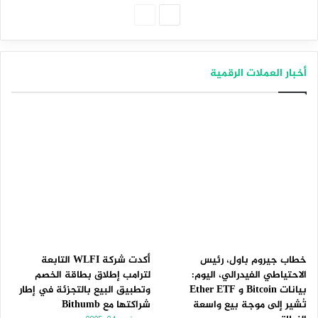
الصفحة
الصفحة
التالية
السابقة
أخبار العملات الرقمية
خطاب جيروم باول، رئيس
أكدت شركة WLFI التابعة
الاحتياطي الفيدرالي، اليوم:
لترامب إطلاق بطاقة الخصم
بيانات Bitcoin و Ether ETF
وتطبيق البيع بالتجزئة في إطار
تُشير إلى موجة بيع واسعة
شراكتها مع Bithumb