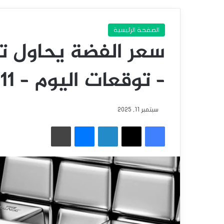
الصفحة الرئيسية
سعر الفضة يحاول ت
– توقعات اليوم – 11-09-2025
سبتمبر 11, 2025
فيسبوك
‫X
لينكدإن
ماسنجر
طباعة