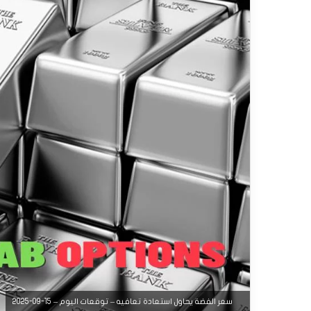
سعر الفضة يحاول استعادة تعافيه – توقعات اليوم – 15-09-2025