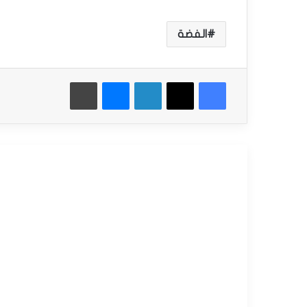
الفضة
فيسبوك
‫X
لينكدإن
ماسنجر
طباعة
أقرأ التالي
التحليل الفني للسلع
سبتمبر
15,
2025
س