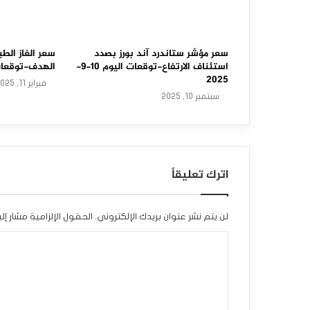
ا
س
ت
سعر مؤشر ستاندرد آند بورز بصدد
سعر الغاز الط
استئناف الارتفاع-توقعات اليوم 10-9-
الهدف-توقعات اليوم
ع
2025
فبراير 11, 2025
سبتمبر 10, 2025
ا
د
ة
اترك تعليقاً
ت
ع
لن يتم نشر عنوان بريدك الإلكتروني.
الحقول الإلزامية مشار إلي
ا
ا
ف
ل
ي
ت
ه
ع