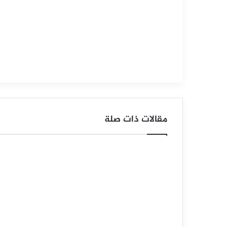
ع
ر
ا
ل
ف
ض
مقالات ذات صلة
ة
ي
ح
ا
و
ل