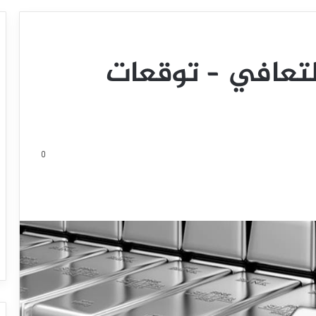
لتعافي – توقعات
0