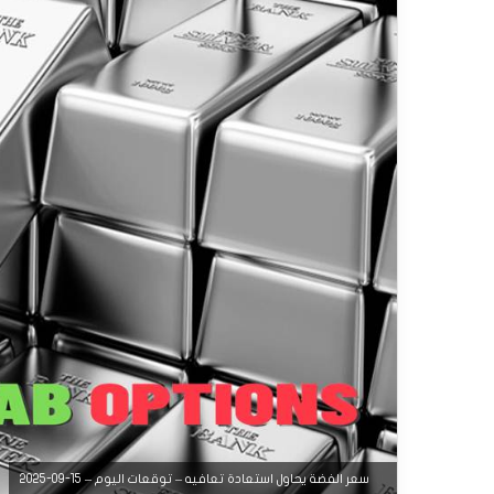
سعر الفضة يحاول استعادة تعافيه – توقعات اليوم – 15-09-2025