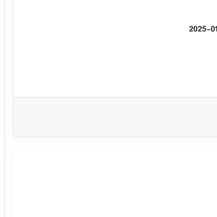
سعر الفضة يحاول استعادة تعافيه –
توقعات اليوم – 15-09-2025
سعر الفضة يحقق مكاسب قوية ويصل
لمستهدفنا السعري – توقعات اليوم – 12-
09-2025