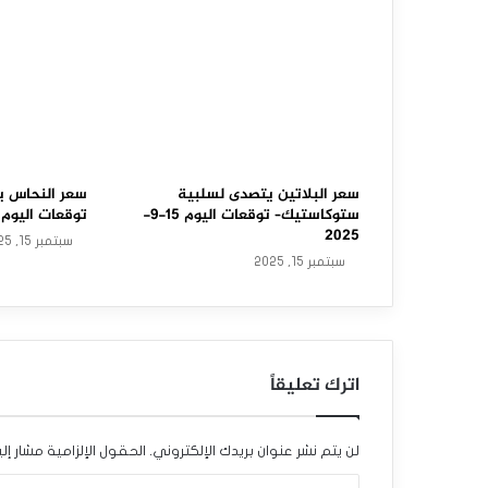
ا
و
ل
ا
س
ت
سعر البلاتين يتصدى لسلبية
سعر النحاس ي
ستوكاستيك– توقعات اليوم 15-9-
توقعات اليوم 15-9-2025
ع
2025
سبتمبر 15, 2025
سبتمبر 15, 2025
ا
د
ة
اترك تعليقاً
ت
ع
لن يتم نشر عنوان بريدك الإلكتروني.
الحقول الإلزامية مشار إلي
ا