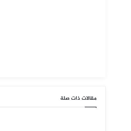
سبتمبر
15,
2025
س
ع
ر
ا
ل
ف
ض
مقالات ذات صلة
ة
ي
ح