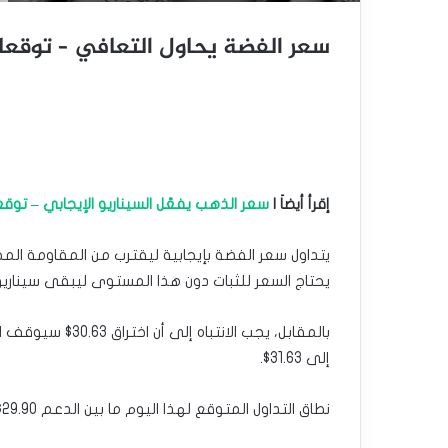
سعر الفضة يحاول التعافي – توقعات اليوم 9
إقرأ أيضاَ |
سعر الذهب يفعّل السيناريو الإيجابي – توقعات اليوم
يحتاج السعر للثبات دون هذا المستوى ليبقى سيناريو الاتج
بالمقابل، يجب الا
إلى 31.63$.
نطاق التداول المتوقع لهذا اليوم ما بين الدعم 29.90$ والمقاومة 30.80$