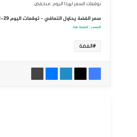
توقعات السعر لهذا اليوم: منخفض
سعر الفضة يحاول التعافي – توقعات اليوم 29-01-2025
المصدر : اضغط هنا
الفضة
فيسبوك
‫X
لينكدإن
ماسنجر
طباعة
أقرأ التالي
التحليل الفني للسلع