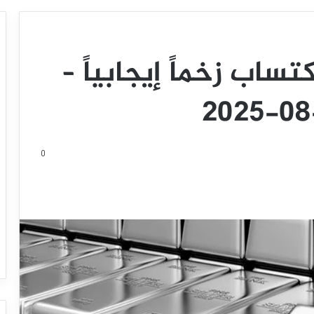
ساب زخماً إيجابياً –
0