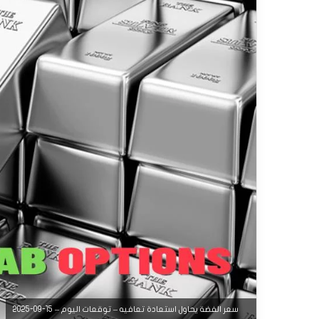
سعر الفضة يحاول استعادة تعافيه – توقعات اليوم – 15-09-2025