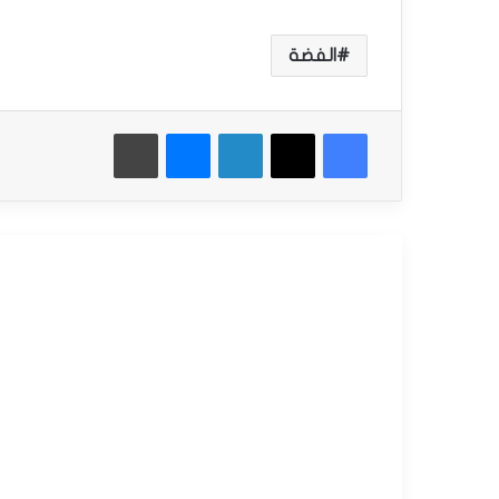
الفضة
فيسبوك
‫X
لينكدإن
ماسنجر
طباعة
أقرأ التالي
التحليل الفني للسلع
سبتمبر
15,
2025
س