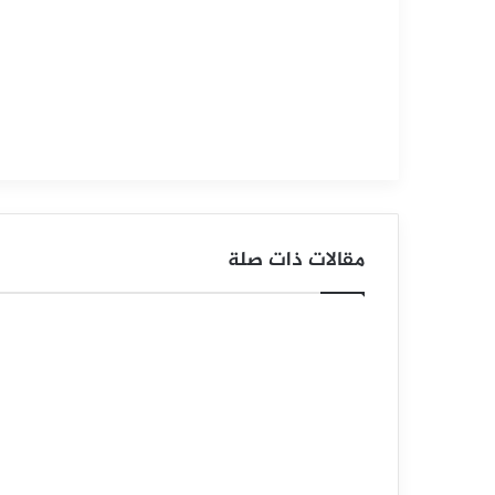
ع
ر
ا
ل
ف
ض
مقالات ذات صلة
ة
ي
ح
ا
و
ل