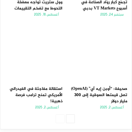
تجمّع كبار روّاد الصناعة في
وول ستريت تواجه معضلة
أسبوع VT Markets بدبي
التحوط مع تضخم التقييمات
سبتمبر 24, 2025
أغسطس 16, 2025
صحيفة: “أوبن إيه آي” (OpenAI)
استقالة مفاجئة في الفيدرالي
تصل قيمتها السوقية إلى 300
الأمريكي تمنح ترامب فرصة
مليار دولار
ذهبية!
أغسطس 2, 2025
أغسطس 2, 2025
الصفحة
الصفحة
التالية
السابقة