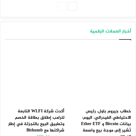
الصفحة
الصفحة
التالية
السابقة
أخبار العملات الرقمية
خطاب جيروم باول، رئيس
أكدت شركة WLFI التابعة
الاحتياطي الفيدرالي، اليوم:
لترامب إطلاق بطاقة الخصم
بيانات Bitcoin و Ether ETF
وتطبيق البيع بالتجزئة في إطار
تُشير إلى موجة بيع واسعة
شراكتها مع Bithumb