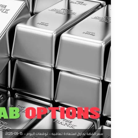
سعر الفضة يحاول استعادة تعافيه – توقعات اليوم – 15-09-2025