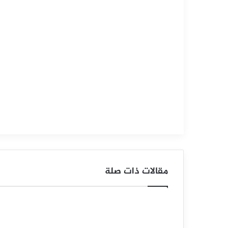
سبتمبر
15,
2025
س
ع
ر
ا
ل
ف
ض
مقالات ذات صلة
ة
ي
ح