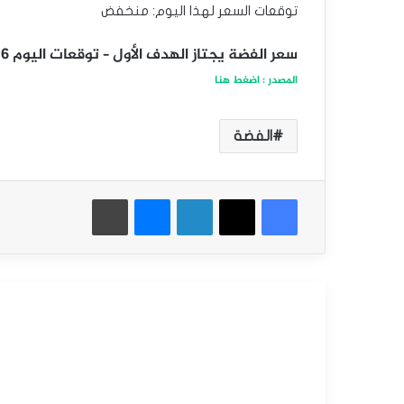
توقعات السعر لهذا اليوم: منخفض
سعر الفضة يجتاز الهدف الأول – توقعات اليوم 16-12-2024
المصدر : اضغط هنا
الفضة
فيسبوك
‫X
لينكدإن
ماسنجر
طباعة
أقرأ التالي
التحليل الفني للسلع