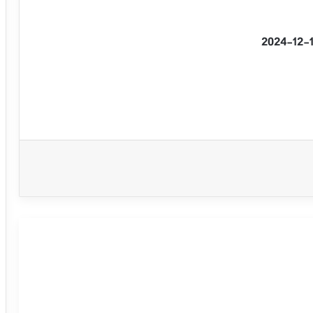
سعر الفضة يحاول استعادة تعافيه –
توقعات اليوم – 15-09-2025
سعر الفضة يحقق مكاسب قوية ويصل
لمستهدفنا السعري – توقعات اليوم – 12-
09-2025