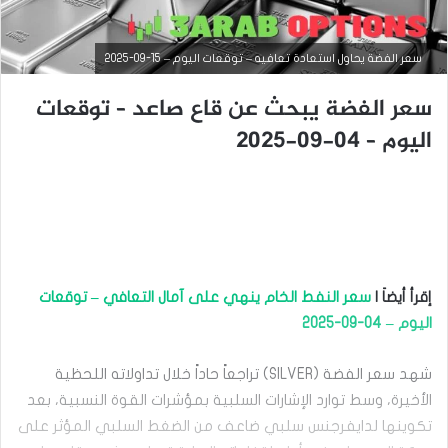
سعر الفضة يحاول استعادة تعافيه – توقعات اليوم – 15-09-2025
سعر الفضة يبحث عن قاع صاعد – توقعات
اليوم – 04-09-2025
التحليل الفني للسلع
إقرأ أيضاَ |
سعر النفط الخام ينهي على آمال التعافي – توقعات
سبتمبر
اليوم – 04-09-2025
15,
2025
شهد سعر الفضة (SILVER) تراجعاً حاداً خلال تداولاته اللحظية
س
ع
الأخيرة، وسط توارد الإشارات السلبية بمؤشرات القوة النسبية، بعد
ر
تكوينها لدايفرجنس سلبي ضاعف من الضغط السلبي المؤثر على
ا