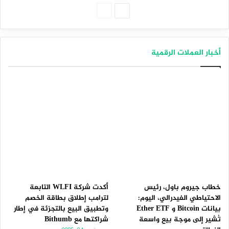
الصفحة
الصفحة
التالية
السابقة
أخبار العملات الرقمية
خطاب جيروم باول، رئيس
أكدت شركة WLFI التابعة
الاحتياطي الفيدرالي، اليوم:
لترامب إطلاق بطاقة الخصم
بيانات Bitcoin و Ether ETF
وتطبيق البيع بالتجزئة في إطار
تُشير إلى موجة بيع واسعة
شراكتها مع Bithumb