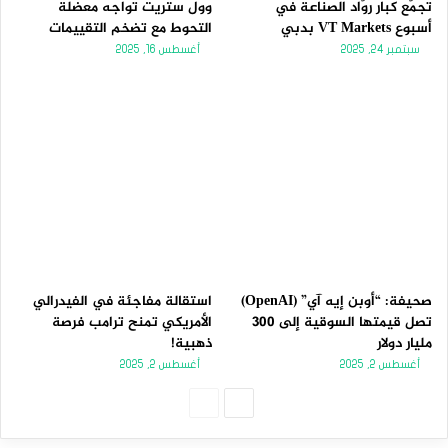
تجمّع كبار روّاد الصناعة في
وول ستريت تواجه معضلة
أسبوع VT Markets بدبي
التحوط مع تضخم التقييمات
سبتمبر 24, 2025
أغسطس 16, 2025
صحيفة: “أوبن إيه آي” (OpenAI)
استقالة مفاجئة في الفيدرالي
تصل قيمتها السوقية إلى 300
الأمريكي تمنح ترامب فرصة
مليار دولار
ذهبية!
أغسطس 2, 2025
أغسطس 2, 2025
الصفحة
الصفحة
التالية
السابقة