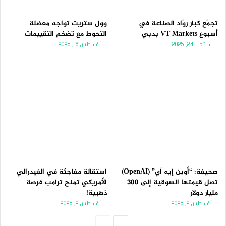
تجمّع كبار روّاد الصناعة في
وول ستريت تواجه معضلة
أسبوع VT Markets بدبي
التحوط مع تضخم التقييمات
سبتمبر 24, 2025
أغسطس 16, 2025
صحيفة: “أوبن إيه آي” (OpenAI)
استقالة مفاجئة في الفيدرالي
تصل قيمتها السوقية إلى 300
الأمريكي تمنح ترامب فرصة
مليار دولار
ذهبية!
أغسطس 2, 2025
أغسطس 2, 2025
الصفحة
الصفحة