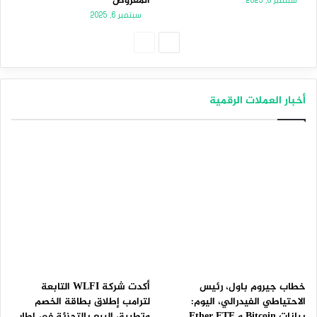
المعروض
سبتمبر 8, 2025
سبتمبر 6, 2025
الصفحة
الصفحة
التالية
السابقة
أخبار العملات الرقمية
خطاب جيروم باول، رئيس
أكدت شركة WLFI التابعة
الاحتياطي الفيدرالي، اليوم:
لترامب إطلاق بطاقة الخصم
بيانات Bitcoin و Ether ETF
وتطبيق البيع بالتجزئة في إطار