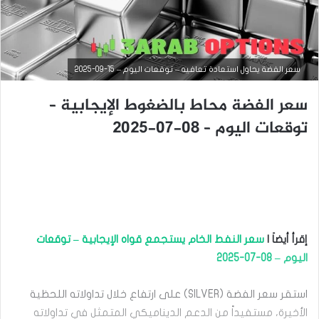
سعر الفضة يحاول استعادة تعافيه – توقعات اليوم – 15-09-2025
سعر الفضة محاط بالضغوط الإيجابية –
توقعات اليوم – 08-07-2025
التحليل الفني للسلع
إقرأ أيضاَ |
سعر النفط الخام يستجمع قواه الإيجابية – توقعات
سبتمبر
اليوم – 08-07-2025
15,
2025
استقر سعر الفضة (SILVER) على ارتفاع خلال تداولاته اللحظية
س
ع
الأخيرة، مستفيداً من الدعم الديناميكي المتمثل في تداولاته