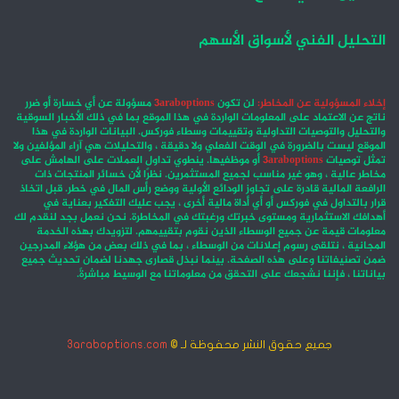
التحليل الفني لأسواق الأسهم
إخلاء المسؤولية عن المخاطر:
لن تكون
3araboptions
مسؤولة عن أي خسارة أو ضرر
ناتج عن الاعتماد على المعلومات الواردة في هذا الموقع بما في ذلك الأخبار السوقية
والتحليل والتوصيات التداولية وتقييمات وسطاء فوركس. البيانات الواردة في هذا
الموقع ليست بالضرورة في الوقت الفعلي ولا دقيقة ، والتحليلات هي آراء المؤلفين ولا
تمثل توصيات
3araboptions
أو موظفيها. ينطوي تداول العملات على الهامش على
مخاطر عالية ، وهو غير مناسب لجميع المستثمرين. نظرًا لأن خسائر المنتجات ذات
الرافعة المالية قادرة على تجاوز الودائع الأولية ووضع رأس المال في خطر. قبل اتخاذ
قرار بالتداول في فوركس أو أي أداة مالية أخرى ، يجب عليك التفكير بعناية في
أهدافك الاستثمارية ومستوى خبرتك ورغبتك في المخاطرة. نحن نعمل بجد لنقدم لك
معلومات قيمة عن جميع الوسطاء الذين نقوم بتقييمهم. لتزويدك بهذه الخدمة
المجانية ، نتلقى رسوم إعلانات من الوسطاء ، بما في ذلك بعض من هؤلاء المدرجين
ضمن تصنيفاتنا وعلى هذه الصفحة. بينما نبذل قصارى جهدنا لضمان تحديث جميع
بياناتنا ، فإننا نشجعك على التحقق من معلوماتنا مع الوسيط مباشرةً.
جميع حقوق النشر محفوظة لـ ©
3araboptions.com
‫X
فيسبوك
انستقرام