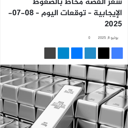
سعر الفضة محاط بالضغوط
الإيجابية – توقعات اليوم – 08-07-
2025
يوليو 8, 2025
0
فيسبوك
‫X
لينكدإن
ماسنجر
تيلقرام
طباعة