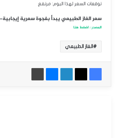
توقعات السعر لهذا اليوم: مرتفع
سعر الغاز الطبيعي يبدأ بفجوة سعرية إيجابية-توقعات ا
المصدر : اضغط هنا
الغاز الطبيعي
فيسبوك
‫X
لينكدإن
ماسنجر
طباعة
أقرأ التالي
التحليل الفني للسلع