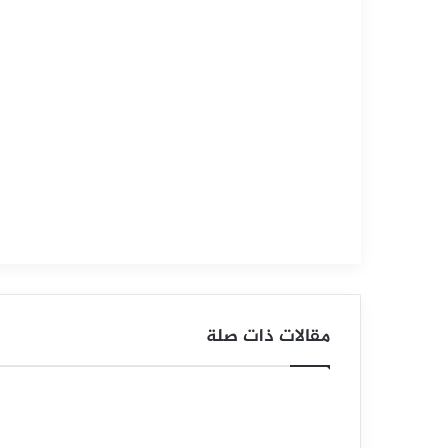
سبتمبر
12,
2025
س
ع
ر
ا
ل
غ
ا
مقالات ذات صلة
ز
ا
ل