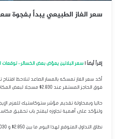
سعر الغاز الطبيعي يبدأ بفجوة سعرية إيج
إقرأ أيضاَ |
سعر البلاتين يعوّض بعض الخسائر– توقعات اليوم 18-1
أكد سعر الغاز تمسكه بالمسار الصاعد لنلاحظ افتتاح
فوق الحاجز المستقر عند 2.830$ مسجلا لبعض المكاسب بملامسته لمستوى 2.940$.
ولنؤكد على أهمية تجاوزه ليفتح باب تحقيق مكاسب إضافية قد تمتد قريب
نطاق التداول المتوقع لهذا اليوم ما بين 2.850$ و 3.030$