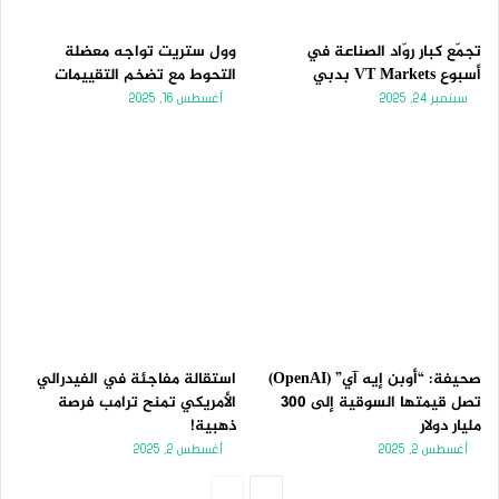
تجمّع كبار روّاد الصناعة في
وول ستريت تواجه معضلة
أسبوع VT Markets بدبي
التحوط مع تضخم التقييمات
سبتمبر 24, 2025
أغسطس 16, 2025
صحيفة: “أوبن إيه آي” (OpenAI)
استقالة مفاجئة في الفيدرالي
تصل قيمتها السوقية إلى 300
الأمريكي تمنح ترامب فرصة
مليار دولار
ذهبية!
أغسطس 2, 2025
أغسطس 2, 2025
الصفحة
الصفحة