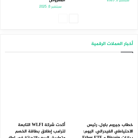
المعروض
سبتمبر 8, 2025
سبتمبر 6, 2025
الصفحة
الصفحة
التالية
السابقة
أخبار العملات الرقمية
خطاب جيروم باول، رئيس
أكدت شركة WLFI التابعة
الاحتياطي الفيدرالي، اليوم:
لترامب إطلاق بطاقة الخصم
بيانات Bitcoin و Ether ETF
وتطبيق البيع بالتجزئة في إطار