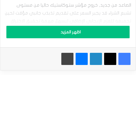
ل
الصاعد من جديد, خروج مؤشر ستوكاستيك حاليا من مستوى
غ
ا
تشبع الشراء قد يجبر السعر على تقديم تذبذب جانبي مؤقت لحين
ز
تجميعه للعزم الإيجابي الإضافي ليسهل مهمة تحقيق الاختراق
ا
والبدء باستهداف محطات إيجابية جديدة باندفاعه نحو 3.750$
ل
اظهر المزيد
ط
وصولا نحو 4.030$ بتداولات الفترة القادمة.
ب
ي
أما فشل تحقيق السعر للاختراق المطلوب قد يجبره على تشكيل
فيسبوك
‫X
لينكدإن
ماسنجر
طباعة
ع
ي
موجات تصحيحية هابطة ليستهدف بذلك الدعم الأولي المستقر
ب
عند 3.350$ قبل أي محاولة لتسجيل الأهداف الإضافية المقترحة
ا
سابقا.
ن
ت
ظ
نطاق التداول المتوقع لهذا اليوم ما بين 3.450$ و 3.750$
ا
ر
ا
توقعات السعر لهذا اليوم: مرتفع بتحقيق الاختراق
ل
ع
سعر الغاز الطبيعي بانتظار تحقيق الاختراق-توقعات اليوم 25-11-
ز
م
2024
ا