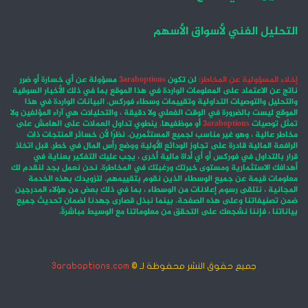
التحليل الفني لأسواق الأسهم
إخلاء المسؤولية عن المخاطر:
لن تكون
3araboptions
مسؤولة عن أي خسارة أو ضرر
ناتج عن الاعتماد على المعلومات الواردة في هذا الموقع بما في ذلك الأخبار السوقية
والتحليل والتوصيات التداولية وتقييمات وسطاء فوركس. البيانات الواردة في هذا
الموقع ليست بالضرورة في الوقت الفعلي ولا دقيقة ، والتحليلات هي آراء المؤلفين ولا
تمثل توصيات
3araboptions
أو موظفيها. ينطوي تداول العملات على الهامش على
مخاطر عالية ، وهو غير مناسب لجميع المستثمرين. نظرًا لأن خسائر المنتجات ذات
الرافعة المالية قادرة على تجاوز الودائع الأولية ووضع رأس المال في خطر. قبل اتخاذ
قرار بالتداول في فوركس أو أي أداة مالية أخرى ، يجب عليك التفكير بعناية في
أهدافك الاستثمارية ومستوى خبرتك ورغبتك في المخاطرة. نحن نعمل بجد لنقدم لك
معلومات قيمة عن جميع الوسطاء الذين نقوم بتقييمهم. لتزويدك بهذه الخدمة
المجانية ، نتلقى رسوم إعلانات من الوسطاء ، بما في ذلك بعض من هؤلاء المدرجين
ضمن تصنيفاتنا وعلى هذه الصفحة. بينما نبذل قصارى جهدنا لضمان تحديث جميع
بياناتنا ، فإننا نشجعك على التحقق من معلوماتنا مع الوسيط مباشرةً.
جميع حقوق النشر محفوظة لـ ©
3araboptions.com
‫X
فيسبوك
انستقرام