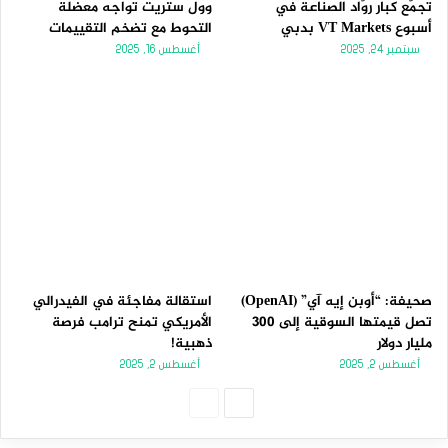
تجمّع كبار روّاد الصناعة في
وول ستريت تواجه معضلة
أسبوع VT Markets بدبي
التحوط مع تضخم التقييمات
سبتمبر 24, 2025
أغسطس 16, 2025
صحيفة: “أوبن إيه آي” (OpenAI)
استقالة مفاجئة في الفيدرالي
تصل قيمتها السوقية إلى 300
الأمريكي تمنح ترامب فرصة
مليار دولار
ذهبية!
أغسطس 2, 2025
أغسطس 2, 2025
الصفحة
الصفحة
التالية
السابقة