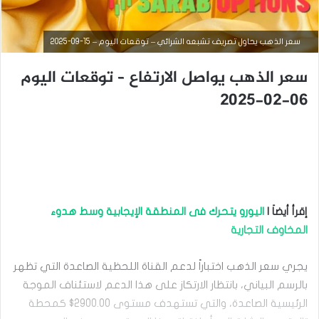
سعر الذهب يحاول تصريف تشبعه الشرائي – توقعات اليوم – 15-09-2025
سعر الذهب يواصل الارتفاع – توقعات اليوم
06-02-2025
أخبار السلع
سبتمبر
إقرأ أيضاَ |
اليورو يتحرك فى المنطقة الإيجابية وسط هدوء
15,
2025
المخاوف التجارية
س
ع
يجري سعر الذهب اختباراً لدعم القناة اللحظية الصاعدة التي تظهر
ر
ا
بالرسم البياني، بانتظار الارتكاز على هذا الدعم لاستئناف الموجة
ل
الرئيسية الصاعدة، والتي تستهدف مستوى 2900.00$ كمحطة
ذ