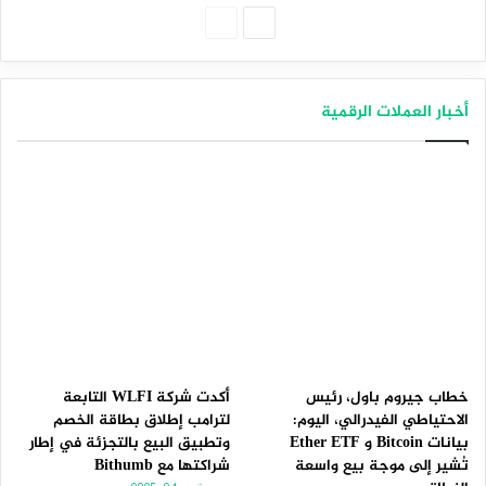
الصفحة
الصفحة
التالية
السابقة
أخبار العملات الرقمية
خطاب جيروم باول، رئيس
أكدت شركة WLFI التابعة
الاحتياطي الفيدرالي، اليوم:
لترامب إطلاق بطاقة الخصم
بيانات Bitcoin و Ether ETF
وتطبيق البيع بالتجزئة في إطار
تُشير إلى موجة بيع واسعة
شراكتها مع Bithumb