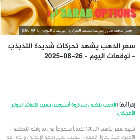
سعر الذهب يحاول تصريف تشبعه الشرائي – توقعات اليوم – 15-09-2025
سعر الذهب يشهد تحركات شديدة التذبذب
– توقعات اليوم – 26-08-2025
أخبار السلع
سبتمبر
إقرأ أيضاَ |
الذهب يتخلى عن ذروة أسبوعين بسبب انتعاش الدولار
15,
2025
الأمريكي
س
ع
شهد سعر الذهب (GOLD) تذبذباً ملحوظاً في تداولاته اللحظية
ر
ا
الأخيرة، حيث يحاول المعدن النفيس تعزيز زخمه الإيجابي والذي قد