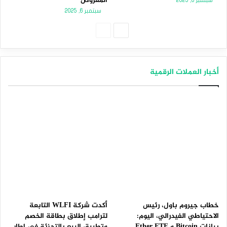
المعروض
سبتمبر 8, 2025
سبتمبر 6, 2025
الصفحة
الصفحة
التالية
السابقة
أخبار العملات الرقمية
خطاب جيروم باول، رئيس
أكدت شركة WLFI التابعة
الاحتياطي الفيدرالي، اليوم:
لترامب إطلاق بطاقة الخصم
بيانات Bitcoin و Ether ETF
وتطبيق البيع بالتجزئة في إطار