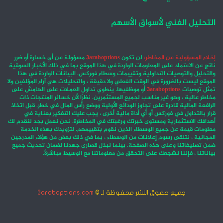
التحليل الفني لأسواق الأسهم
إخلاء المسؤولية عن المخاطر:
لن تكون
3araboptions
مسؤولة عن أي خسارة أو ضرر
ناتج عن الاعتماد على المعلومات الواردة في هذا الموقع بما في ذلك الأخبار السوقية
والتحليل والتوصيات التداولية وتقييمات وسطاء فوركس. البيانات الواردة في هذا
الموقع ليست بالضرورة في الوقت الفعلي ولا دقيقة ، والتحليلات هي آراء المؤلفين ولا
تمثل توصيات
3araboptions
أو موظفيها. ينطوي تداول العملات على الهامش على
مخاطر عالية ، وهو غير مناسب لجميع المستثمرين. نظرًا لأن خسائر المنتجات ذات
الرافعة المالية قادرة على تجاوز الودائع الأولية ووضع رأس المال في خطر. قبل اتخاذ
قرار بالتداول في فوركس أو أي أداة مالية أخرى ، يجب عليك التفكير بعناية في
أهدافك الاستثمارية ومستوى خبرتك ورغبتك في المخاطرة. نحن نعمل بجد لنقدم لك
معلومات قيمة عن جميع الوسطاء الذين نقوم بتقييمهم. لتزويدك بهذه الخدمة
المجانية ، نتلقى رسوم إعلانات من الوسطاء ، بما في ذلك بعض من هؤلاء المدرجين
ضمن تصنيفاتنا وعلى هذه الصفحة. بينما نبذل قصارى جهدنا لضمان تحديث جميع
بياناتنا ، فإننا نشجعك على التحقق من معلوماتنا مع الوسيط مباشرةً.
جميع حقوق النشر محفوظة لـ ©
3araboptions.com
‫X
فيسبوك
انستقرام