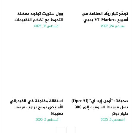
تجمّع كبار روّاد الصناعة في
وول ستريت تواجه معضلة
أسبوع VT Markets بدبي
التحوط مع تضخم التقييمات
سبتمبر 24, 2025
أغسطس 16, 2025
صحيفة: “أوبن إيه آي” (OpenAI)
استقالة مفاجئة في الفيدرالي
تصل قيمتها السوقية إلى 300
الأمريكي تمنح ترامب فرصة
مليار دولار
ذهبية!
أغسطس 2, 2025
أغسطس 2, 2025
الصفحة
الصفحة