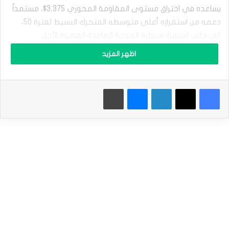
ل
يساعده في اختراق مستوى المقاومة المحوري 3,375$، مستمداً
ذ
ه
دعمه من استقراره أعلى متوسطه المتحرك البسيط لفترة 50،
ب
إلى جانب استمرار سيطرة الموجة الصاعدة القصيرة الأجل.
ي
ح
اظهر المزيد
ا
كما ساعد نجاح السعر في تصريف التشبع الشرائي الواضح
و
بمؤشرات القوة النسبية على منحه مساحة أوسع للتحرك
ل
الإيجابي، وهو ما قد يفتح المجال أمامه لتحقيق المزيد من
فيسبوك
‫X
لينكدإن
ماسنجر
طباعة
ت
ص
المكاسب على المدى القريب، في حال تمكنه من تجاوز المقاومة
ر
المذكورة.
ي
ف
سعر الذهب يشهد تحركات شديدة التذبذب – توقعات اليوم
ت
– 26-08-2025
ش
ب
المصدر : اضغط هنا
ع
ه
ا
ل
الذهب
ش
ر
ا