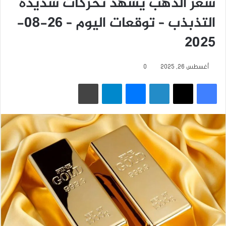
سعر الذهب يشهد تحركات شديدة
التذبذب – توقعات اليوم – 26-08-
2025
أغسطس 26, 2025
0
فيسبوك
‫X
لينكدإن
ماسنجر
تيلقرام
طباعة