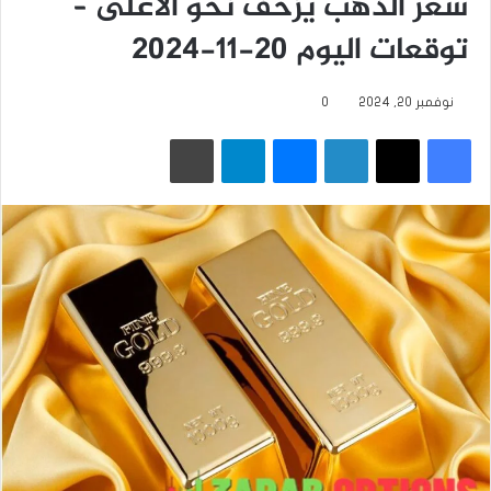
سعر الذهب يزحف نحو الأعلى –
توقعات اليوم 20-11-2024
نوفمبر 20, 2024
0
فيسبوك
‫X
لينكدإن
ماسنجر
تيلقرام
طباعة