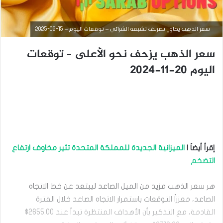
سعر الذهب يحاول تصريف تشبعه الشرائي – توقعات اليوم – 15-09-2025
سعر الذهب يزحف نحو الأعلى – توقعات
اليوم 20-11-2024
أخبار السلع
سبتمبر
إقرأ أيضاَ |
الميزانية الجديدة للمملكة المتحدة تثير مخاوف ارتفاع
15,
2025
التضخم
س
ع
هر سعر الذهب مزيد من الميل الصاعد ليبتعد عن خط الاتجاه
ر
ا
الصاعد، معززاً التوقعات باستمرار الاتجاه الصاعد خلال الفترة
ل
القادمة، مع التذكير بأن الأهداف المنتظرة تبدأ عند 2655.00$
ذ