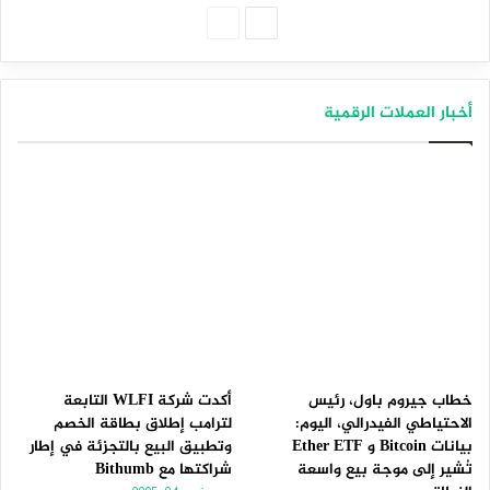
الصفحة
الصفحة
التالية
السابقة
أخبار العملات الرقمية
خطاب جيروم باول، رئيس
أكدت شركة WLFI التابعة
الاحتياطي الفيدرالي، اليوم:
لترامب إطلاق بطاقة الخصم
بيانات Bitcoin و Ether ETF
وتطبيق البيع بالتجزئة في إطار
تُشير إلى موجة بيع واسعة
شراكتها مع Bithumb