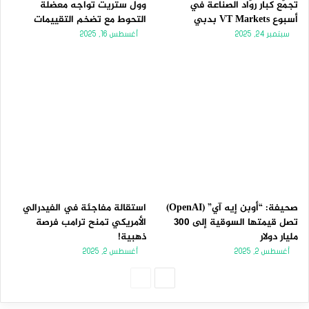
تجمّع كبار روّاد الصناعة في
وول ستريت تواجه معضلة
أسبوع VT Markets بدبي
التحوط مع تضخم التقييمات
سبتمبر 24, 2025
أغسطس 16, 2025
صحيفة: “أوبن إيه آي” (OpenAI)
استقالة مفاجئة في الفيدرالي
تصل قيمتها السوقية إلى 300
الأمريكي تمنح ترامب فرصة
مليار دولار
ذهبية!
أغسطس 2, 2025
أغسطس 2, 2025
الصفحة
الصفحة
التالية
السابقة