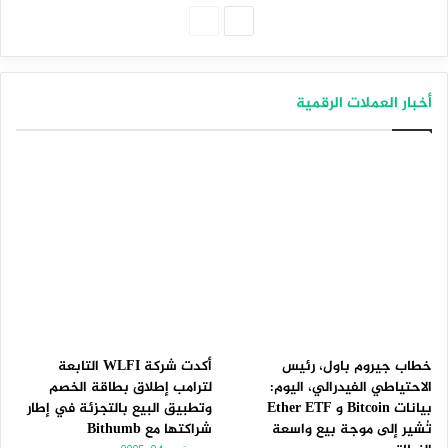
الصفحة
الصفحة
التالية
السابقة
أخبار العملات الرقمية
خطاب جيروم باول، رئيس
أكدت شركة WLFI التابعة
الاحتياطي الفيدرالي، اليوم:
لترامب إطلاق بطاقة الخصم
بيانات Bitcoin و Ether ETF
وتطبيق البيع بالتجزئة في إطار
تُشير إلى موجة بيع واسعة
شراكتها مع Bithumb