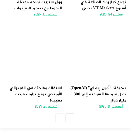
تجمّع كبار روّاد الصناعة في
وول ستريت تواجه معضلة
أسبوع VT Markets بدبي
التحوط مع تضخم التقييمات
سبتمبر 24, 2025
أغسطس 16, 2025
صحيفة: “أوبن إيه آي” (OpenAI)
استقالة مفاجئة في الفيدرالي
تصل قيمتها السوقية إلى 300
الأمريكي تمنح ترامب فرصة
مليار دولار
ذهبية!
أغسطس 2, 2025
أغسطس 2, 2025
الصفحة
الصفحة
التالية
السابقة