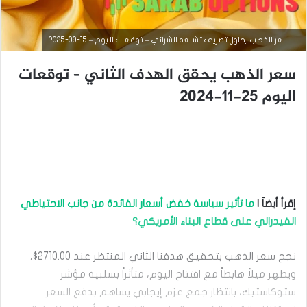
سعر الذهب يحاول تصريف تشبعه الشرائي – توقعات اليوم – 15-09-2025
سعر الذهب يحقق الهدف الثاني – توقعات
اليوم 25-11-2024
أخبار السلع
سبتمبر
إقرأ أيضاَ |
ما تأثير سياسة خفض أسعار الفائدة من جانب الاحتياطي
15,
2025
الفيدرالي على قطاع البناء الأمريكي؟
س
ع
نجح سعر الذهب بتحقيق هدفنا الثاني المنتظر عند 2710.00$،
ر
ا
ويظهر ميلاً هابطاً مع افتتاح اليوم، متأثراً بسلبية مؤشر
ل
ستوكاستيك، بانتظار جمع عزم إيجابي يساهم بدفع السعر
ذ