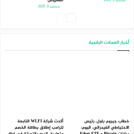
المعروض
سبتمبر 8, 2025
سبتمبر 6, 2025
الصفحة
الصفحة
التالية
السابقة
أخبار العملات الرقمية
خطاب جيروم باول، رئيس
أكدت شركة WLFI التابعة
الاحتياطي الفيدرالي، اليوم:
لترامب إطلاق بطاقة الخصم
بيانات Bitcoin و Ether ETF
وتطبيق البيع بالتجزئة في إطار