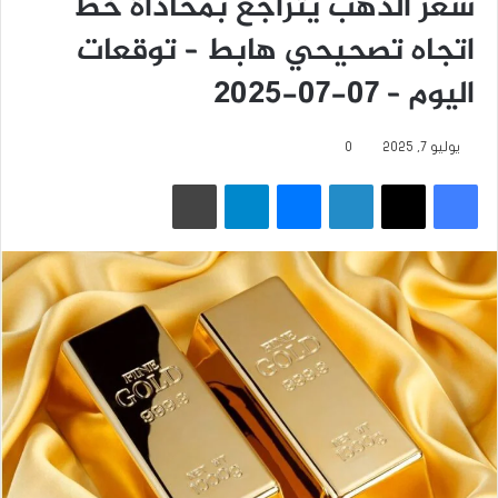
سعر الذهب يتراجع بمحاذاة خط
اتجاه تصحيحي هابط – توقعات
اليوم – 07-07-2025
يوليو 7, 2025
0
فيسبوك
‫X
لينكدإن
ماسنجر
تيلقرام
طباعة