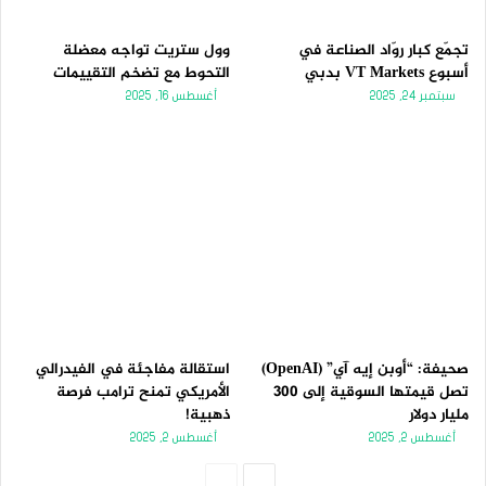
تجمّع كبار روّاد الصناعة في
وول ستريت تواجه معضلة
أسبوع VT Markets بدبي
التحوط مع تضخم التقييمات
سبتمبر 24, 2025
أغسطس 16, 2025
صحيفة: “أوبن إيه آي” (OpenAI)
استقالة مفاجئة في الفيدرالي
تصل قيمتها السوقية إلى 300
الأمريكي تمنح ترامب فرصة
مليار دولار
ذهبية!
أغسطس 2, 2025
أغسطس 2, 2025
الصفحة
الصفحة