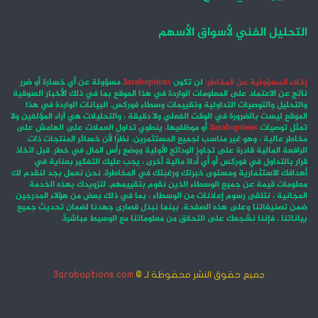
التحليل الفني لأسواق الأسهم
إخلاء المسؤولية عن المخاطر:
لن تكون
3araboptions
مسؤولة عن أي خسارة أو ضرر
ناتج عن الاعتماد على المعلومات الواردة في هذا الموقع بما في ذلك الأخبار السوقية
والتحليل والتوصيات التداولية وتقييمات وسطاء فوركس. البيانات الواردة في هذا
الموقع ليست بالضرورة في الوقت الفعلي ولا دقيقة ، والتحليلات هي آراء المؤلفين ولا
تمثل توصيات
3araboptions
أو موظفيها. ينطوي تداول العملات على الهامش على
مخاطر عالية ، وهو غير مناسب لجميع المستثمرين. نظرًا لأن خسائر المنتجات ذات
الرافعة المالية قادرة على تجاوز الودائع الأولية ووضع رأس المال في خطر. قبل اتخاذ
قرار بالتداول في فوركس أو أي أداة مالية أخرى ، يجب عليك التفكير بعناية في
أهدافك الاستثمارية ومستوى خبرتك ورغبتك في المخاطرة. نحن نعمل بجد لنقدم لك
معلومات قيمة عن جميع الوسطاء الذين نقوم بتقييمهم. لتزويدك بهذه الخدمة
المجانية ، نتلقى رسوم إعلانات من الوسطاء ، بما في ذلك بعض من هؤلاء المدرجين
ضمن تصنيفاتنا وعلى هذه الصفحة. بينما نبذل قصارى جهدنا لضمان تحديث جميع
بياناتنا ، فإننا نشجعك على التحقق من معلوماتنا مع الوسيط مباشرةً.
جميع حقوق النشر محفوظة لـ ©
3araboptions.com
‫X
فيسبوك
انستقرام