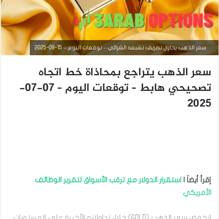
سعر الذهب يحاول تصريف تشبعه الشرائي – توقعات اليوم – 15-09-2025
سعر الذهب يتراجع بمحاذاة خط اتجاه
تصحيحي هابط – توقعات اليوم – 07-07-
2025
أخبار السلع
سبتمبر
15,
2025
إقرأ أيضاَ |
استقرار الدولار مع ترقب الأسواق لتقرير الوظائف
س
الأمريكي
ع
ر
ا
انخفض سعر الذهب (GOLD) خلال تداولاته الأخيرة على المستويات