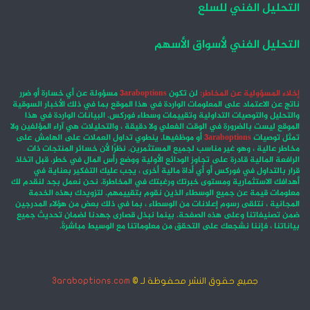
التحليل الفني للسلع
التحليل الفني لأسواق الأسهم
إخلاء المسؤولية عن المخاطر:
لن تكون
3araboptions
مسؤولة عن أي خسارة أو ضرر
ناتج عن الاعتماد على المعلومات الواردة في هذا الموقع بما في ذلك الأخبار السوقية
والتحليل والتوصيات التداولية وتقييمات وسطاء فوركس. البيانات الواردة في هذا
الموقع ليست بالضرورة في الوقت الفعلي ولا دقيقة ، والتحليلات هي آراء المؤلفين ولا
تمثل توصيات
3araboptions
أو موظفيها. ينطوي تداول العملات على الهامش على
مخاطر عالية ، وهو غير مناسب لجميع المستثمرين. نظرًا لأن خسائر المنتجات ذات
الرافعة المالية قادرة على تجاوز الودائع الأولية ووضع رأس المال في خطر. قبل اتخاذ
قرار بالتداول في فوركس أو أي أداة مالية أخرى ، يجب عليك التفكير بعناية في
أهدافك الاستثمارية ومستوى خبرتك ورغبتك في المخاطرة. نحن نعمل بجد لنقدم لك
معلومات قيمة عن جميع الوسطاء الذين نقوم بتقييمهم. لتزويدك بهذه الخدمة
المجانية ، نتلقى رسوم إعلانات من الوسطاء ، بما في ذلك بعض من هؤلاء المدرجين
ضمن تصنيفاتنا وعلى هذه الصفحة. بينما نبذل قصارى جهدنا لضمان تحديث جميع
بياناتنا ، فإننا نشجعك على التحقق من معلوماتنا مع الوسيط مباشرةً.
جميع حقوق النشر محفوظة لـ ©
3araboptions.com