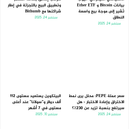
بيانات Bitcoin و Ether ETF
وتطبيق البيع بالتجزئة في إطار
تُشير إلى موجة بيع واسعة
شراكتها مع Bithumb
النطاق
سبتمبر 24, 2025
سبتمبر 24, 2025
سعر عملة PEPE: محلل يرى نمط
البيتكوين يستعيد مستوى 112
الاختراق وإعادة الاختبار – هل
ألف دولار و”سولانا” عند أعلى
سيرتفع بنسبة تزيد عن 230٪؟
مستوى في 7 أشهر
سبتمبر 24, 2025
سبتمبر 10, 2025