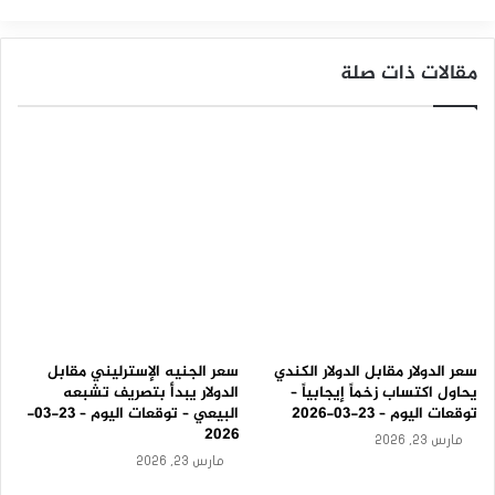
ا
ل
س
مقالات ذات صلة
ل
ب
ي
ة
–
ت
و
ق
ع
ا
ت
ا
ل
ي
و
سعر الدولار مقابل الدولار الكندي
سعر الجنيه الإسترليني مقابل
م
يحاول اكتساب زخماً إيجابياً –
الدولار يبدأ بتصريف تشبعه
–
توقعات اليوم – 23-03-2026
البيعي – توقعات اليوم – 23-03-
1
2026
مارس 23, 2026
5
مارس 23, 2026
-
0