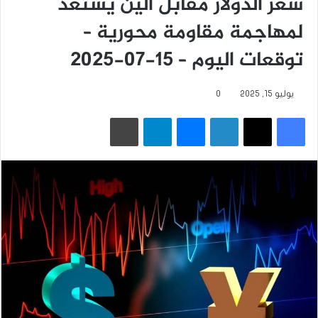
سعر الدولار مقابل الين يستعد
لمهاجمة مقاومة محورية –
توقعات اليوم – 15-07-2025
يوليو 15, 2025
0
فيسبوك
‫X
لينكدإن
ماسنجر
تيلقرام
طباعة