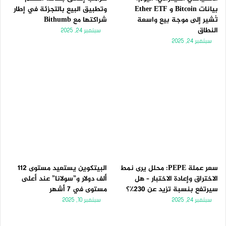
بيانات Bitcoin و Ether ETF
وتطبيق البيع بالتجزئة في إطار
تُشير إلى موجة بيع واسعة
شراكتها مع Bithumb
النطاق
سبتمبر 24, 2025
سبتمبر 24, 2025
سعر عملة PEPE: محلل يرى نمط
البيتكوين يستعيد مستوى 112
الاختراق وإعادة الاختبار – هل
ألف دولار و”سولانا” عند أعلى
سيرتفع بنسبة تزيد عن 230٪؟
مستوى في 7 أشهر
سبتمبر 24, 2025
سبتمبر 10, 2025