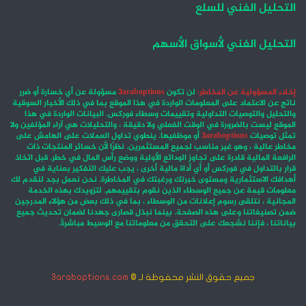
التحليل الفني للسلع
التحليل الفني لأسواق الأسهم
إخلاء المسؤولية عن المخاطر:
لن تكون
3araboptions
مسؤولة عن أي خسارة أو ضرر
ناتج عن الاعتماد على المعلومات الواردة في هذا الموقع بما في ذلك الأخبار السوقية
والتحليل والتوصيات التداولية وتقييمات وسطاء فوركس. البيانات الواردة في هذا
الموقع ليست بالضرورة في الوقت الفعلي ولا دقيقة ، والتحليلات هي آراء المؤلفين ولا
تمثل توصيات
3araboptions
أو موظفيها. ينطوي تداول العملات على الهامش على
مخاطر عالية ، وهو غير مناسب لجميع المستثمرين. نظرًا لأن خسائر المنتجات ذات
الرافعة المالية قادرة على تجاوز الودائع الأولية ووضع رأس المال في خطر. قبل اتخاذ
قرار بالتداول في فوركس أو أي أداة مالية أخرى ، يجب عليك التفكير بعناية في
أهدافك الاستثمارية ومستوى خبرتك ورغبتك في المخاطرة. نحن نعمل بجد لنقدم لك
معلومات قيمة عن جميع الوسطاء الذين نقوم بتقييمهم. لتزويدك بهذه الخدمة
المجانية ، نتلقى رسوم إعلانات من الوسطاء ، بما في ذلك بعض من هؤلاء المدرجين
ضمن تصنيفاتنا وعلى هذه الصفحة. بينما نبذل قصارى جهدنا لضمان تحديث جميع
بياناتنا ، فإننا نشجعك على التحقق من معلوماتنا مع الوسيط مباشرةً.
جميع حقوق النشر محفوظة لـ ©
3araboptions.com