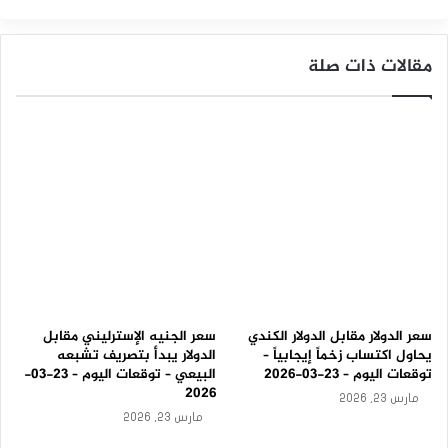
ا
و
م
مقالات ذات صلة
ة
م
ح
و
ر
ي
ة
–
ت
و
ق
ع
ا
ت
ا
سعر الدولار مقابل الدولار الكندي
سعر الجنيه الإسترليني مقابل
ل
يحاول اكتساب زخماً إيجابياً –
الدولار يبدأ بتصريف تشبعه
ي
توقعات اليوم – 23-03-2026
البيعي – توقعات اليوم – 23-03-
و
2026
مارس 23, 2026
م
مارس 23, 2026
–
1