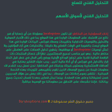
التحليل الفني للسلع
التحليل الفني لأسواق الأسهم
إخلاء المسؤولية عن المخاطر:
لن تكون
3araboptions
مسؤولة عن أي خسارة أو ضرر
ناتج عن الاعتماد على المعلومات الواردة في هذا الموقع بما في ذلك الأخبار السوقية
والتحليل والتوصيات التداولية وتقييمات وسطاء فوركس. البيانات الواردة في هذا
الموقع ليست بالضرورة في الوقت الفعلي ولا دقيقة ، والتحليلات هي آراء المؤلفين ولا
تمثل توصيات
3araboptions
أو موظفيها. ينطوي تداول العملات على الهامش على
مخاطر عالية ، وهو غير مناسب لجميع المستثمرين. نظرًا لأن خسائر المنتجات ذات
الرافعة المالية قادرة على تجاوز الودائع الأولية ووضع رأس المال في خطر. قبل اتخاذ
قرار بالتداول في فوركس أو أي أداة مالية أخرى ، يجب عليك التفكير بعناية في
أهدافك الاستثمارية ومستوى خبرتك ورغبتك في المخاطرة. نحن نعمل بجد لنقدم لك
معلومات قيمة عن جميع الوسطاء الذين نقوم بتقييمهم. لتزويدك بهذه الخدمة
المجانية ، نتلقى رسوم إعلانات من الوسطاء ، بما في ذلك بعض من هؤلاء المدرجين
ضمن تصنيفاتنا وعلى هذه الصفحة. بينما نبذل قصارى جهدنا لضمان تحديث جميع
بياناتنا ، فإننا نشجعك على التحقق من معلوماتنا مع الوسيط مباشرةً.
جميع حقوق النشر محفوظة لـ ©
3araboptions.com