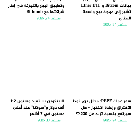
بيانات Bitcoin و Ether ETF
وتطبيق البيع بالتجزئة في إطار
تُشير إلى موجة بيع واسعة
شراكتها مع Bithumb
النطاق
سبتمبر 24, 2025
سبتمبر 24, 2025
سعر عملة PEPE: محلل يرى نمط
البيتكوين يستعيد مستوى 112
الاختراق وإعادة الاختبار – هل
ألف دولار و”سولانا” عند أعلى
سيرتفع بنسبة تزيد عن 230٪؟
مستوى في 7 أشهر
سبتمبر 24, 2025
سبتمبر 10, 2025