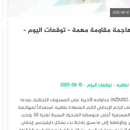
مهاجمة مقاومة مهمة – توقعات اليوم –
ه – توقعات اليوم – 10-09-2025
ارتفع سعر الدولار النيوزيلندي مقابل الدولار الأمريكي (NZDUSD) بتداولاته الأخيرة على المستويات اللحظية، بعدما
 الزخم الإيجابي اللازم لاستعادة تعافيه، استعداداً لمهاجمة
مستوى المقاومة المهم 0.5950، مدعوماً بتداولاته المستمرة أعلى متوسطه المتحرك البسيط لفترة 50، وتحت
 وبالإضافة إلى ما سبق نلاحظ بدء تشكل دايفرجنس إيجابي
لتشبع بعمليات البيع، بشكل مبالغ فيه مقارنة بحركة الزوج،