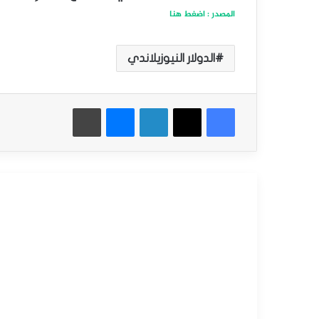
المصدر : اضغط هنا
الدولار النيوزيلاندي
فيسبوك
‫X
لينكدإن
ماسنجر
طباعة
أقرأ التالي
التحليل الفني للعملات
سبتمبر
12,
2025