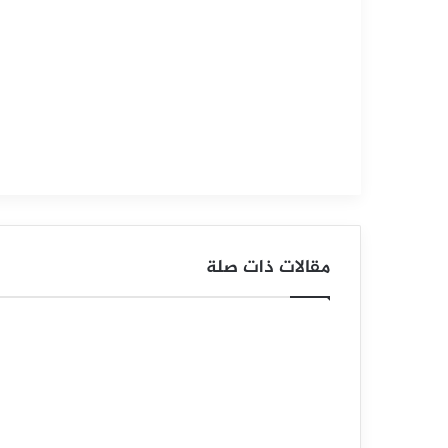
س
ع
ر
ا
ل
د
و
مقالات ذات صلة
ل
ا
ر
ا
ل