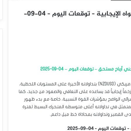
سعر الدولار النيوزيلاندي يستجمع قواه الإيجابية – توقعات اليوم – 04-09-
رباح مستحق – توقعات اليوم – 04-09-2025
انخفض قليلاً سعر الدولار النيوزيلندي مقابل الدولار الأمريكي (NZDUSD) بتداولاته الأخيرة على المستويات اللحظية،
 زخماً إيجابياً قد يساعده على التعافي والصعود من جديد، كما
ئي الواضح بمؤشرات القوة النسبية، خاصة مع بدء ظهور
لمتمثل في تداولاته أعلى متوسطه المتحرك البسيط لفترة
ت اليوم – 04-09-2025