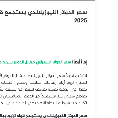
2025
إقرأ أيضاَ |
سعر الدولار الاسترالي مقابل الدولار يشهد جني أ
ليجني الزوج أرباح ارتفاعاته السابقة، وليحاول اكتساب
يحاول في الوقت نفسه تصريف البعض من تشبعه الشرا
تقاطع سلبي بها، مستفيداً من الدعم الديناميكي ا
50، وتحت سيطرة الاتجاه التصحيحي الصاعد على المدى القصير وتداولاته بمحاذاة خط ميل داعم.
سعر الدولار النيوزيلاندي يستجمع قواه الإيجابية – توقعا