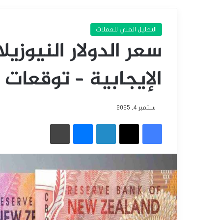
التحليل الفني للعملات
سعر الدولار النيوزي
الإيجابية – توقعات اليوم – 
سبتمبر 4, 2025
فيسبوك
‫X
لينكدإن
ماسنجر
طباعة