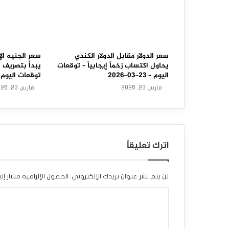
ن
ي
و
ز
سعر الدولار مقابل الدولار الكندي
سعر الجنيه الإ
يحاول اكتساب زخماً إيجابياً – توقعات
يبدأ بتصريف 
ي
اليوم – 23-03-2026
توقعات اليوم – 23-03-6
مارس 23, 2026
مارس 23, 2026
ل
ا
ن
اترك تعليقاً
د
ي
لن يتم نشر عنوان بريدك الإلكتروني.
الحقول الإلزامية مشار إلي
ف
ا
ي
ل
ه
ت