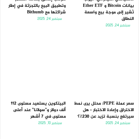
بيانات Bitcoin و Ether ETF
وتطبيق البيع بالتجزئة في إطار
تُشير إلى موجة بيع واسعة
شراكتها مع Bithumb
النطاق
سبتمبر 24, 2025
سبتمبر 24, 2025
سعر عملة PEPE: محلل يرى نمط
البيتكوين يستعيد مستوى 112
الاختراق وإعادة الاختبار – هل
ألف دولار و”سولانا” عند أعلى
سيرتفع بنسبة تزيد عن 230٪؟
مستوى في 7 أشهر
سبتمبر 24, 2025
سبتمبر 10, 2025