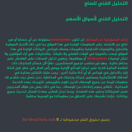
التحليل الفني للسلع
التحليل الفني لأسواق الأسهم
إخلاء المسؤولية عن المخاطر:
لن تكون
3araboptions
مسؤولة عن أي خسارة أو ضرر
ناتج عن الاعتماد على المعلومات الواردة في هذا الموقع بما في ذلك الأخبار السوقية
والتحليل والتوصيات التداولية وتقييمات وسطاء فوركس. البيانات الواردة في هذا
الموقع ليست بالضرورة في الوقت الفعلي ولا دقيقة ، والتحليلات هي آراء المؤلفين ولا
تمثل توصيات
3araboptions
أو موظفيها. ينطوي تداول العملات على الهامش على
مخاطر عالية ، وهو غير مناسب لجميع المستثمرين. نظرًا لأن خسائر المنتجات ذات
الرافعة المالية قادرة على تجاوز الودائع الأولية ووضع رأس المال في خطر. قبل اتخاذ
قرار بالتداول في فوركس أو أي أداة مالية أخرى ، يجب عليك التفكير بعناية في
أهدافك الاستثمارية ومستوى خبرتك ورغبتك في المخاطرة. نحن نعمل بجد لنقدم لك
معلومات قيمة عن جميع الوسطاء الذين نقوم بتقييمهم. لتزويدك بهذه الخدمة
المجانية ، نتلقى رسوم إعلانات من الوسطاء ، بما في ذلك بعض من هؤلاء المدرجين
ضمن تصنيفاتنا وعلى هذه الصفحة. بينما نبذل قصارى جهدنا لضمان تحديث جميع
بياناتنا ، فإننا نشجعك على التحقق من معلوماتنا مع الوسيط مباشرةً.
جميع حقوق النشر محفوظة لـ ©
3araboptions.com