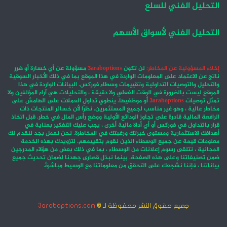
التحليل الفني للسلع
التحليل الفني لأسواق الأسهم
إخلاء المسؤولية عن المخاطر:
لن تكون
3araboptions
مسؤولة عن أي خسارة أو ضرر
ناتج عن الاعتماد على المعلومات الواردة في هذا الموقع بما في ذلك الأخبار السوقية
والتحليل والتوصيات التداولية وتقييمات وسطاء فوركس. البيانات الواردة في هذا
الموقع ليست بالضرورة في الوقت الفعلي ولا دقيقة ، والتحليلات هي آراء المؤلفين ولا
تمثل توصيات
3araboptions
أو موظفيها. ينطوي تداول العملات على الهامش على
مخاطر عالية ، وهو غير مناسب لجميع المستثمرين. نظرًا لأن خسائر المنتجات ذات
الرافعة المالية قادرة على تجاوز الودائع الأولية ووضع رأس المال في خطر. قبل اتخاذ
قرار بالتداول في فوركس أو أي أداة مالية أخرى ، يجب عليك التفكير بعناية في
أهدافك الاستثمارية ومستوى خبرتك ورغبتك في المخاطرة. نحن نعمل بجد لنقدم لك
معلومات قيمة عن جميع الوسطاء الذين نقوم بتقييمهم. لتزويدك بهذه الخدمة
المجانية ، نتلقى رسوم إعلانات من الوسطاء ، بما في ذلك بعض من هؤلاء المدرجين
ضمن تصنيفاتنا وعلى هذه الصفحة. بينما نبذل قصارى جهدنا لضمان تحديث جميع
بياناتنا ، فإننا نشجعك على التحقق من معلوماتنا مع الوسيط مباشرةً.
جميع حقوق النشر محفوظة لـ ©
3araboptions.com