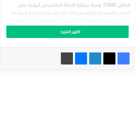
ا
الحالي 0.5935، وسط سيطرة الاتجاه التصحيحي الهابط على
ل
ن
المدى القصير وتداولاته بمحاذاة خط ميل بدرجة انحدار كبيرة ما
ي
يدلل على سيطرة هذا الاتجاه السلبي، خاصة وقد جاء انخفاض
و
الزوج الأخير بعدما نجح في تصريف تشبعه البيعي الذي كان واضحاً
ز
اظهر المزيد
ي
بمؤشرات القوة النسبية، مع بدء ظهور تقاطع سلبي بها وهذا
ل
يضاعف من الضغوط السلبية المحيطة به.
ا
فيسبوك
‫X
لينكدإن
ماسنجر
طباعة
ن
سعر الدولار النيوزيلاندي أمام الدولار يعمق من خسائره –
د
توقعات اليوم – 17-07-2025
ي
ف
المصدر : اضغط هنا
ي
ه
د
ن
الدولار النيوزيلاندي
ة
ل
ا
ل
ت
ق
ا