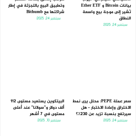
بيانات Bitcoin و Ether ETF
وتطبيق البيع بالتجزئة في إطار
تُشير إلى موجة بيع واسعة
شراكتها مع Bithumb
النطاق
سبتمبر 24, 2025
سبتمبر 24, 2025
سعر عملة PEPE: محلل يرى نمط
البيتكوين يستعيد مستوى 112
الاختراق وإعادة الاختبار – هل
ألف دولار و”سولانا” عند أعلى
سيرتفع بنسبة تزيد عن 230٪؟
مستوى في 7 أشهر
سبتمبر 24, 2025
سبتمبر 10, 2025