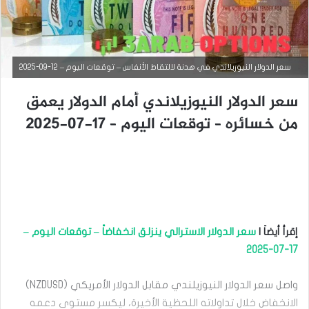
سعر الدولار النيوزيلاندي في هدنة لالتقاط الأنفاس – توقعات اليوم – 12-09-2025
سعر الدولار النيوزيلاندي أمام الدولار يعمق
التحليل الفني للعملات
من خسائره – توقعات اليوم – 17-07-2025
سبتمبر
12,
2025
س
ع
ر
ا
إقرأ أيضاَ |
سعر الدولار الاسترالي ينزلق انخفاضاً – توقعات اليوم –
ل
د
17-07-2025
و
ل
واصل سعر الدولار النيوزيلندي مقابل الدولار الأمريكي (NZDUSD)
ا
ر
الانخفاض خلال تداولاته اللحظية الأخيرة، ليكسر مستوى دعمه