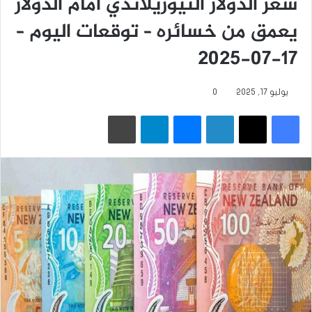
سعر الدولار النيوزيلاندي أمام الدولار
يعمق من خسائره – توقعات اليوم –
17-07-2025
يوليو 17, 2025
0
فيسبوك
‫X
لينكدإن
ماسنجر
تيلقرام
طباعة