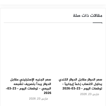
ع
ي
د
مقالات ذات صلة
ت
ع
ا
ف
ي
ه
–
ت
و
ق
ع
ا
ت
ا
ل
سعر الدولار مقابل الدولار الكندي
سعر الجنيه الإسترليني مقابل
ي
يحاول اكتساب زخماً إيجابياً –
الدولار يبدأ بتصريف تشبعه
و
توقعات اليوم – 23-03-2026
البيعي – توقعات اليوم – 23-03-
م
2026
مارس 23, 2026
–
مارس 23, 2026
0
5