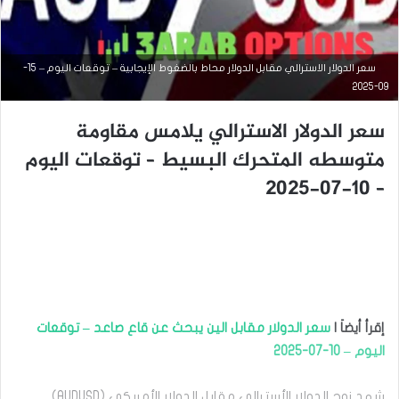
سعر الدولار الاسترالي مقابل الدولار محاط بالضغوط الإيجابية – توقعات اليوم – 15-
09-2025
سعر الدولار الاسترالي يلامس مقاومة
التحليل الفني للعملات
متوسطه المتحرك البسيط – توقعات اليوم
سبتمبر
– 10-07-2025
5,
2025
س
ع
ر
ا
ل
د
و
إقرأ أيضاَ |
سعر الدولار مقابل الين يبحث عن قاع صاعد – توقعات
ل
اليوم – 10-07-2025
ا
ر
شهد زوج الدولار الأسترالي مقابل الدولار الأمريكي (AUDUSD)