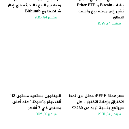
بيانات Bitcoin و Ether ETF
وتطبيق البيع بالتجزئة في إطار
تُشير إلى موجة بيع واسعة
شراكتها مع Bithumb
النطاق
سبتمبر 24, 2025
سبتمبر 24, 2025
سعر عملة PEPE: محلل يرى نمط
البيتكوين يستعيد مستوى 112
الاختراق وإعادة الاختبار – هل
ألف دولار و”سولانا” عند أعلى
سيرتفع بنسبة تزيد عن 230٪؟
مستوى في 7 أشهر
سبتمبر 24, 2025
سبتمبر 10, 2025