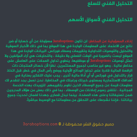
التحليل الفني للسلع
التحليل الفني لأسواق الأسهم
إخلاء المسؤولية عن المخاطر:
لن تكون
3araboptions
مسؤولة عن أي خسارة أو ضرر
ناتج عن الاعتماد على المعلومات الواردة في هذا الموقع بما في ذلك الأخبار السوقية
والتحليل والتوصيات التداولية وتقييمات وسطاء فوركس. البيانات الواردة في هذا
الموقع ليست بالضرورة في الوقت الفعلي ولا دقيقة ، والتحليلات هي آراء المؤلفين ولا
تمثل توصيات
3araboptions
أو موظفيها. ينطوي تداول العملات على الهامش على
مخاطر عالية ، وهو غير مناسب لجميع المستثمرين. نظرًا لأن خسائر المنتجات ذات
الرافعة المالية قادرة على تجاوز الودائع الأولية ووضع رأس المال في خطر. قبل اتخاذ
قرار بالتداول في فوركس أو أي أداة مالية أخرى ، يجب عليك التفكير بعناية في
أهدافك الاستثمارية ومستوى خبرتك ورغبتك في المخاطرة. نحن نعمل بجد لنقدم لك
معلومات قيمة عن جميع الوسطاء الذين نقوم بتقييمهم. لتزويدك بهذه الخدمة
المجانية ، نتلقى رسوم إعلانات من الوسطاء ، بما في ذلك بعض من هؤلاء المدرجين
ضمن تصنيفاتنا وعلى هذه الصفحة. بينما نبذل قصارى جهدنا لضمان تحديث جميع
بياناتنا ، فإننا نشجعك على التحقق من معلوماتنا مع الوسيط مباشرةً.
جميع حقوق النشر محفوظة لـ ©
3araboptions.com