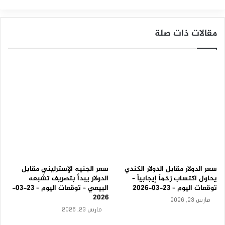
ع
ي
د
مقالات ذات صلة
ت
ع
ا
ف
ي
ه
–
ت
و
ق
ع
ا
ت
ا
ل
سعر الدولار مقابل الدولار الكندي
سعر الجنيه الإسترليني مقابل
ي
يحاول اكتساب زخماً إيجابياً –
الدولار يبدأ بتصريف تشبعه
و
توقعات اليوم – 23-03-2026
البيعي – توقعات اليوم – 23-03-
م
2026
مارس 23, 2026
–
مارس 23, 2026
0
5