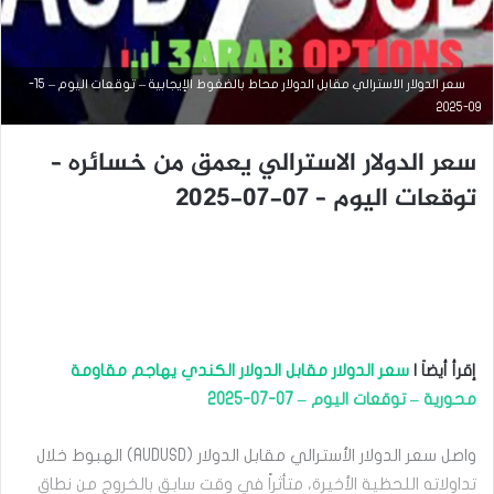
سعر الدولار الاسترالي مقابل الدولار محاط بالضغوط الإيجابية – توقعات اليوم – 15-
09-2025
سعر الدولار الاسترالي يعمق من خسائره –
التحليل الفني للعملات
توقعات اليوم – 07-07-2025
سبتمبر
5,
2025
س
ع
ر
ا
ل
إقرأ أيضاَ |
سعر الدولار مقابل الدولار الكندي يهاجم مقاومة
د
محورية – توقعات اليوم – 07-07-2025
و
ل
ا
واصل سعر الدولار الأسترالي مقابل الدولار (AUDUSD) الهبوط خلال
ر
تداولاته اللحظية الأخيرة، متأثراً في وقت سابق بالخروج من نطاق