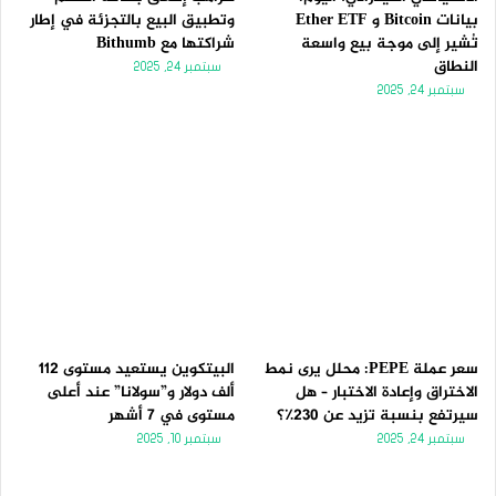
بيانات Bitcoin و Ether ETF
وتطبيق البيع بالتجزئة في إطار
تُشير إلى موجة بيع واسعة
شراكتها مع Bithumb
النطاق
سبتمبر 24, 2025
سبتمبر 24, 2025
سعر عملة PEPE: محلل يرى نمط
البيتكوين يستعيد مستوى 112
الاختراق وإعادة الاختبار – هل
ألف دولار و”سولانا” عند أعلى
سيرتفع بنسبة تزيد عن 230٪؟
مستوى في 7 أشهر
سبتمبر 24, 2025
سبتمبر 10, 2025