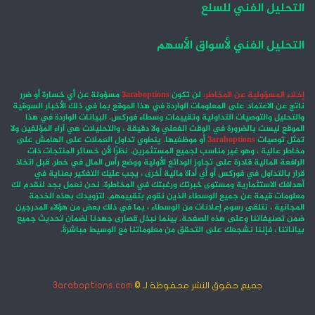
التحليل الفني للسلع
التحليل الفني لأسواق الأسهم
إخلاء المسؤولية عن المخاطر:
لن تكون
3araboptions
مسؤولة عن أي خسارة أو ضرر
ناتج عن الاعتماد على المعلومات الواردة في هذا الموقع بما في ذلك الأخبار السوقية
والتحليل والتوصيات التداولية وتقييمات وسطاء فوركس. البيانات الواردة في هذا
الموقع ليست بالضرورة في الوقت الفعلي ولا دقيقة ، والتحليلات هي آراء المؤلفين ولا
تمثل توصيات
3araboptions
أو موظفيها. ينطوي تداول العملات على الهامش على
مخاطر عالية ، وهو غير مناسب لجميع المستثمرين. نظرًا لأن خسائر المنتجات ذات
الرافعة المالية قادرة على تجاوز الودائع الأولية ووضع رأس المال في خطر. قبل اتخاذ
قرار بالتداول في فوركس أو أي أداة مالية أخرى ، يجب عليك التفكير بعناية في
أهدافك الاستثمارية ومستوى خبرتك ورغبتك في المخاطرة. نحن نعمل بجد لنقدم لك
معلومات قيمة عن جميع الوسطاء الذين نقوم بتقييمهم. لتزويدك بهذه الخدمة
المجانية ، نتلقى رسوم إعلانات من الوسطاء ، بما في ذلك بعض من هؤلاء المدرجين
ضمن تصنيفاتنا وعلى هذه الصفحة. بينما نبذل قصارى جهدنا لضمان تحديث جميع
بياناتنا ، فإننا نشجعك على التحقق من معلوماتنا مع الوسيط مباشرةً.
جميع حقوق النشر محفوظة لـ ©
3araboptions.com