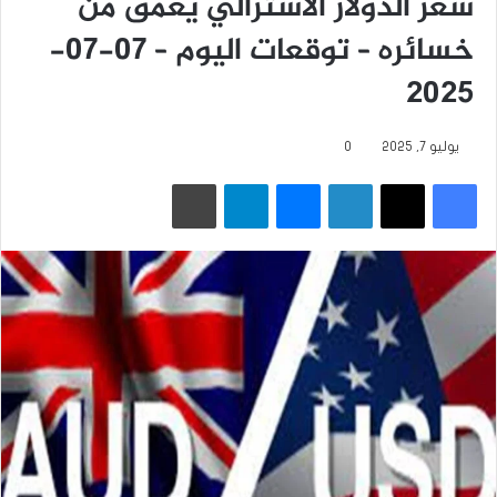
سعر الدولار الاسترالي يعمق من
خسائره – توقعات اليوم – 07-07-
2025
يوليو 7, 2025
0
فيسبوك
‫X
لينكدإن
ماسنجر
تيلقرام
طباعة